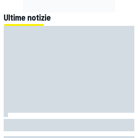
Ultime notizie
La Murciélago definitiva esiste: è una SV con cambio
manuale