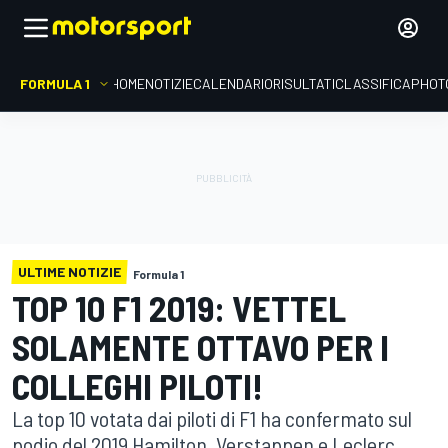
FORMULA 1
HOME
NOTIZIE
CALENDARIO
RISULTATI
CLASSIFICA
PHOT
ULTIME NOTIZIE
Formula 1
TOP 10 F1 2019: VETTEL
SOLAMENTE OTTAVO PER I
COLLEGHI PILOTI!
La top 10 votata dai piloti di F1 ha confermato sul
podio del 2019 Hamilton, Verstappen e Leclerc.