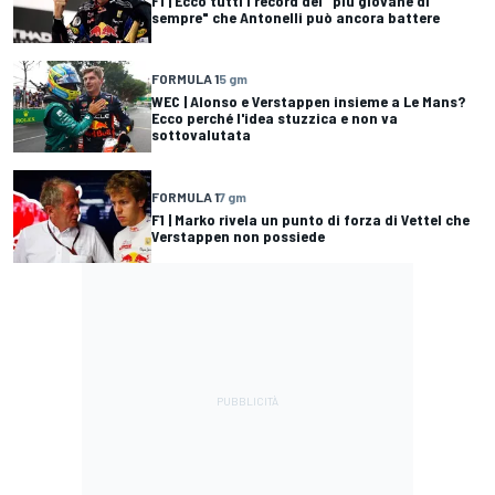
F1 | Ecco tutti i record del "più giovane di
sempre" che Antonelli può ancora battere
FORMULA 1
5 gm
WEC | Alonso e Verstappen insieme a Le Mans?
Ecco perché l'idea stuzzica e non va
sottovalutata
FORMULA 1
7 gm
F1 | Marko rivela un punto di forza di Vettel che
Verstappen non possiede