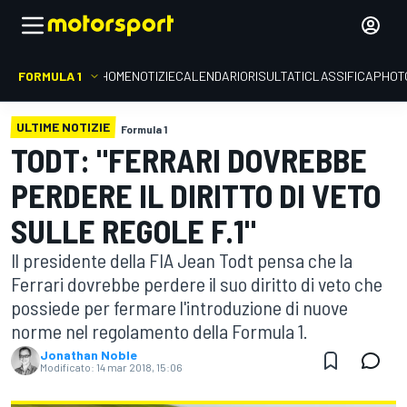
FORMULA 1
HOME
NOTIZIE
CALENDARIO
RISULTATI
CLASSIFICA
PHOT
ULTIME NOTIZIE
Formula 1
TODT: "FERRARI DOVREBBE
PERDERE IL DIRITTO DI VETO
SULLE REGOLE F.1"
Il presidente della FIA Jean Todt pensa che la
Ferrari dovrebbe perdere il suo diritto di veto che
possiede per fermare l'introduzione di nuove
norme nel regolamento della Formula 1.
Jonathan Noble
Modificato:
14 mar 2018, 15:06