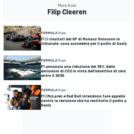
More from
Filip Cleeren
FORMULA 1
1 gm
F1 | I risultati del GP di Monaco finiscono in
tribunale: cosa succederà per il podio di Gasly
FORMULA 1
1 gm
F1 annuncia una riduzione del 35% delle
emissioni di CO2 in vista dell'obiettivo di zero
entro il 2030
FORMULA 1
1 gm
F1 | McLaren e Red Bull intendono fare appello
contro la revisione che ha restituito il podio a
Gasly