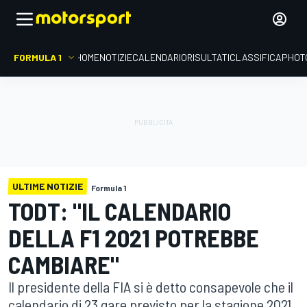
FORMULA 1
HOME
NOTIZIE
CALENDARIO
RISULTATI
CLASSIFICA
PHOT
ULTIME NOTIZIE
Formula 1
TODT: "IL CALENDARIO
DELLA F1 2021 POTREBBE
CAMBIARE"
Il presidente della FIA si è detto consapevole che il
calendario di 23 gare previsto per la stagione 2021