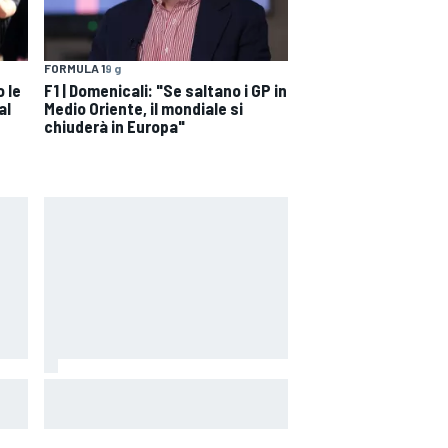
FORMULA 1
9 g
 le
F1 | Domenicali: "Se saltano i GP in
al
Medio Oriente, il mondiale si
chiuderà in Europa"
tre
MotoGP | Bagnaia: "Alex Marquez
nio
è il riferimento tra le Ducati, devo
capire come fa"