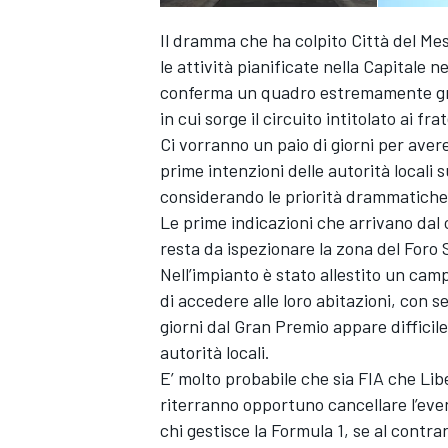
Il dramma che ha colpito Città del Mes
le attività pianificate nella Capitale 
conferma un quadro estremamente grav
in cui sorge il circuito intitolato ai fra
Ci vorranno un paio di giorni per avere 
prime intenzioni delle autorità locali
considerando le priorità drammatich
Le prime indicazioni che arrivano dal 
resta da ispezionare la zona del Foro So
Nell’impianto è stato allestito un cam
di accedere alle loro abitazioni, con 
giorni dal Gran Premio appare difficil
autorità locali.
E’ molto probabile che sia FIA che Libe
riterranno opportuno cancellare l’eve
MONOPOSTO
chi gestisce la Formula 1, se al contra