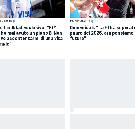
ULA 1
5 g
FORMULA 1
8 g
id Lindblad esclusivo: "F1?
Domenicali: "La F1 ha superato
 ho mai avuto un piano B. Non
paure del 2026, ora pensiamo 
evo accontentarmi di una vita
futuro"
male"
MotoGP | Zarco risale in moto 
i: "La F1 degli algoritmi
mesi dopo il suo grave infortu
batte il mostro invisibile"