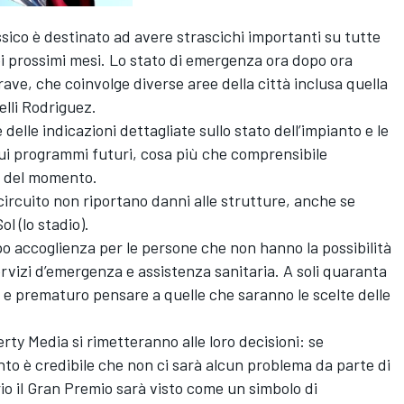
sico è destinato ad avere strascichi importanti su tutte
nei prossimi mesi. Lo stato di emergenza ora dopo ora
e, che coinvolge diverse aree della città inclusa quella
telli Rodriguez.
delle indicazioni dettagliate sullo stato dell’impianto e le
 sui programmi futuri, cosa più che comprensibile
e del momento.
circuito non riportano danni alle strutture, anche se
l (lo stadio).
po accoglienza per le persone che non hanno la possibilità
servizi d’emergenza e assistenza sanitaria. A soli quaranta
e e prematuro pensare a quelle che saranno le scelte delle
rty Media si rimetteranno alle loro decisioni: se
nto è credibile che non ci sarà alcun problema da parte di
rio il Gran Premio sarà visto come un simbolo di