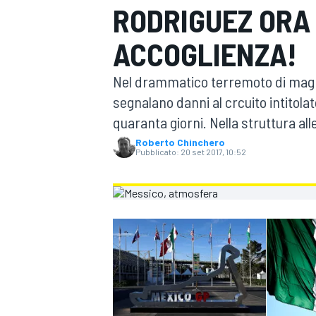
RODRIGUEZ ORA 
MOTOGP
WEC
ACCOGLIENZA!
Nel drammatico terremoto di magnit
segnalano danni al crcuito intitolat
quaranta giorni. Nella struttura all
Roberto Chinchero
Pubblicato:
20 set 2017, 10:52
WRC