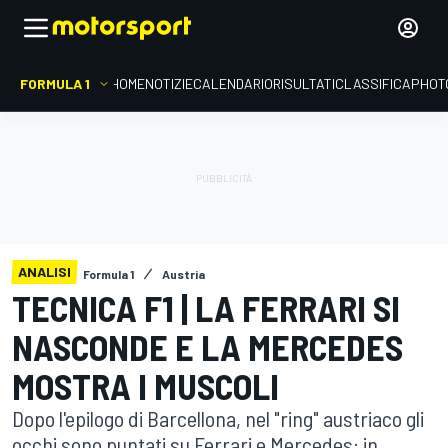
FORMULA 1
HOME
NOTIZIE
CALENDARIO
RISULTATI
CLASSIFICA
PHOT
ANALISI
Formula 1
Austria
TECNICA F1 | LA FERRARI SI
NASCONDE E LA MERCEDES
MOSTRA I MUSCOLI
Dopo l'epilogo di Barcellona, nel "ring" austriaco gli
occhi sono puntati su Ferrari e Mercedes: in