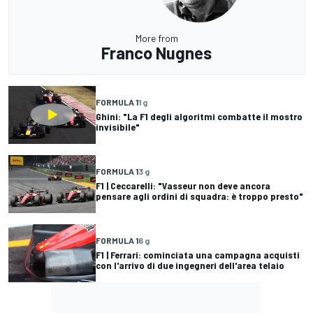
More from
Franco Nugnes
FORMULA 1
1 g
Ghini: "La F1 degli algoritmi combatte il mostro
invisibile"
FORMULA 1
3 g
F1 | Ceccarelli: "Vasseur non deve ancora
pensare agli ordini di squadra: è troppo presto"
FORMULA 1
6 g
F1 | Ferrari: cominciata una campagna acquisti
con l'arrivo di due ingegneri dell'area telaio