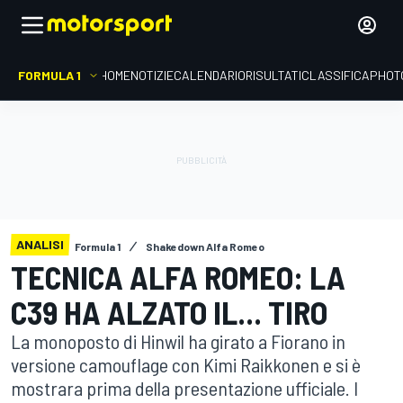
FORMULA 1
HOME
NOTIZIE
CALENDARIO
RISULTATI
CLASSIFICA
PHOT
ANALISI
Formula 1
Shakedown Alfa Romeo
TECNICA ALFA ROMEO: LA
C39 HA ALZATO IL... TIRO
La monoposto di Hinwil ha girato a Fiorano in
versione camouflage con Kimi Raikkonen e si è
mostrara prima della presentazione ufficiale. I