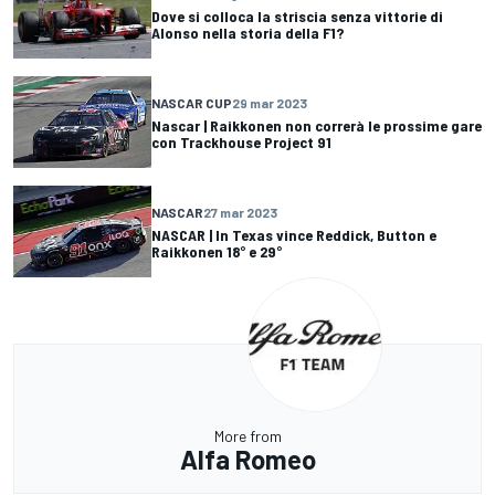
Dove si colloca la striscia senza vittorie di
Alonso nella storia della F1?
NASCAR CUP
29 mar 2023
Nascar | Raikkonen non correrà le prossime gare
con Trackhouse Project 91
NASCAR
27 mar 2023
NASCAR | In Texas vince Reddick, Button e
Raikkonen 18° e 29°
More from
Alfa Romeo