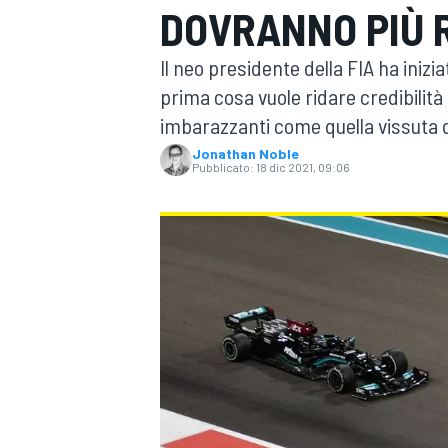
DOVRANNO PIÙ R
MOTOGP
WEC
Il neo presidente della FIA ha inizi
prima cosa vuole ridare credibilità 
imbarazzanti come quella vissuta
Jonathan Noble
Pubblicato:
18 dic 2021, 09:06
WRC