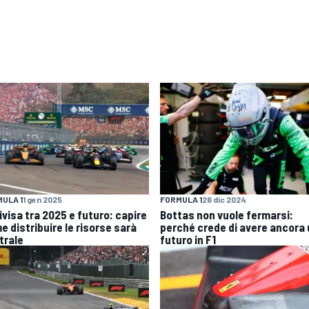
ULA 1
1 gen 2025
FORMULA 1
26 dic 2024
ivisa tra 2025 e futuro: capire
Bottas non vuole fermarsi:
e distribuire le risorse sarà
perché crede di avere ancora
trale
futuro in F1