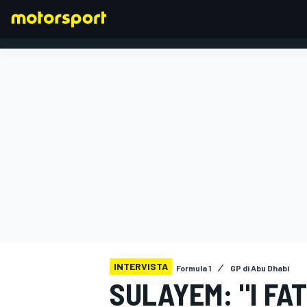
FORMULA 1
INTERVISTA
Formula 1
GP di Abu Dhabi
SULAYEM: "I FAT