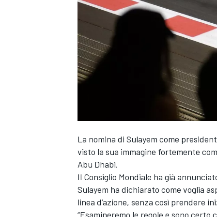
La nomina di Sulayem come presidente 
visto la sua immagine fortemente comp
Abu Dhabi.
Il Consiglio Mondiale ha già annuncia
Sulayem ha dichiarato come voglia aspe
linea d’azione, senza così prendere ini
MONOPOSTO
“Esamineremo le regole e sono certo c