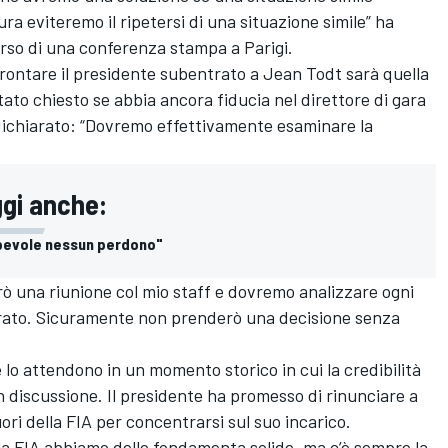
ura eviteremo il ripetersi di una situazione simile” ha
orso di una conferenza stampa a Parigi.
rontare il presidente subentrato a Jean Todt sarà quella
tato chiesto se abbia ancora fiducia nel direttore di gara
dichiarato: “Dovremo effettivamente esaminare la
ggi anche:
lpevole nessun perdono"
ò una riunione col mio staff e dovremo analizzare ogni
orato. Sicuramente non prenderò una decisione senza
lo attendono in un momento storico in cui la credibilità
n discussione. Il presidente ha promesso di rinunciare a
ori della FIA per concentrarsi sul suo incarico.
lla FIA abbiamo delle fondamenta solide, ma c’è sempre la