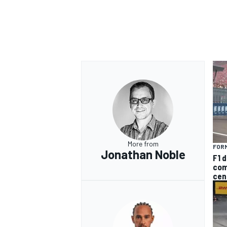
More from
FORM
Jonathan Noble
F1 d
com
cen