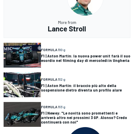
More from
Lance Stroll
FORMULA 1
10 g
F1 | Aston Martin: la nuova power unit farà il suo
esordio nel filming day di mercoledì in Ungheria
FORMULA 1
12 g
F1 | Aston Martin: il braccio più alto della
sospensione dietro diventa un profilo alare
FORMULA 1
13 g
F1 | Newey: "Le novità sono promettenti e
arriverà altro nei prossimi 3 GP. Alonso? Credo
continuerà con noi"