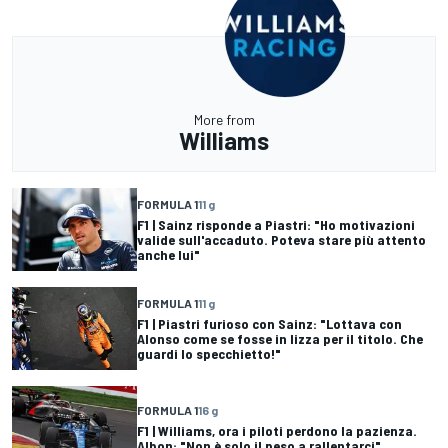
More from
Williams
FORMULA 1
11 g
F1 | Sainz risponde a Piastri: "Ho motivazioni
valide sull'accaduto. Poteva stare più attento
anche lui"
FORMULA 1
11 g
F1 | Piastri furioso con Sainz: "Lottava con
Alonso come se fosse in lizza per il titolo. Che
guardi lo specchietto!"
FORMULA 1
16 g
F1 | Williams, ora i piloti perdono la pazienza.
Albon: "Non è solo il peso a rallentarci"