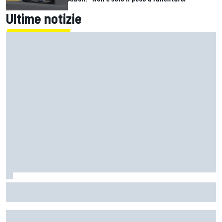
Ultime notizie
MotoGP | Quartararo non ha mai discusso del rinnovo con
Yamaha: "Credo in Honda, avevo bisogno di aria fresca"