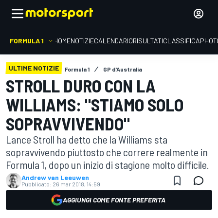
FORMULA 1
HOME
NOTIZIE
CALENDARIO
RISULTATI
CLASSIFICA
PHOT
ULTIME NOTIZIE
Formula 1
GP d'Australia
STROLL DURO CON LA
WILLIAMS: "STIAMO SOLO
SOPRAVVIVENDO"
Lance Stroll ha detto che la Williams sta
sopravvivendo piuttosto che correre realmente in
Formula 1, dopo un inizio di stagione molto difficile.
Andrew van Leeuwen
Pubblicato:
26 mar 2018, 14:59
AGGIUNGI COME FONTE PREFERITA