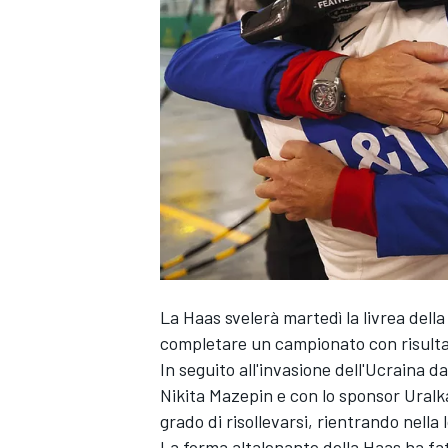
La Haas svelerà martedì la livrea della 
completare un campionato con risulta
In seguito all'invasione dell'Ucraina d
Nikita Mazepin e con lo sponsor Uralkal
grado di risollevarsi, rientrando nella 
MONOPOSTO
La forma altalenante della Haas ha fatt