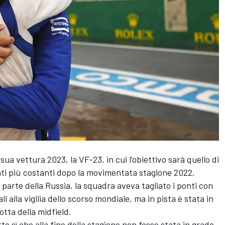
sua vettura 2023, la VF-23, in cui l’obiettivo sarà quello di
ti più costanti dopo la movimentata stagione 2022.
a parte della Russia, la squadra aveva tagliato i ponti con
i alla vigilia dello scorso mondiale, ma in pista è stata in
lotta della midfield.
o sì che alla fine della stagione non fosse stata in grado