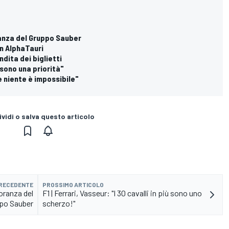
ranza del Gruppo Sauber
in AlphaTauri
ndita dei biglietti
n sono una priorità"
e niente è impossibile"
vidi o salva questo articolo
PRECEDENTE
PROSSIMO ARTICOLO
oranza del
F1 | Ferrari, Vasseur: "I 30 cavalli in più sono uno
po Sauber
scherzo!"