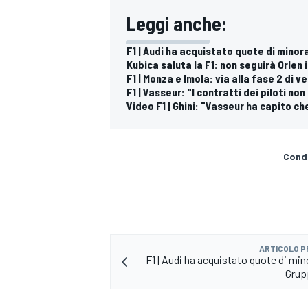
Leggi anche:
F1 | Audi ha acquistato quote di mino
Kubica saluta la F1: non seguirà Orlen 
F1 | Monza e Imola: via alla fase 2 di ve
F1 | Vasseur: "I contratti dei piloti no
Video F1 | Ghini: "Vasseur ha capito ch
Condi
ARTICOLO 
F1 | Audi ha acquistato quote di min
RALLY
Grup