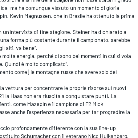
ssifica, ma ha comunque vissuto un momento di gloria
epin, Kevin Magnussen, che in Brasile ha ottenuto la prima
n un'intervista di fine stagione, Steiner ha dichiarato a
 una forma più costante durante il campionato, sarebbe
i alti, va bene”.
 molta energia, perché ci sono bei momenti in cui si vola
re. Quindi è molto complicato”.
amento come] le montagne russe che avere solo dei
 la vettura per concentrare le proprie risorse sui nuovi
021 la Haas non era riuscita a conquistare punti. La
dienti, come Mazepin e il campione di F2 Mick
sse anche l'esperienza necessaria per far progredire la
ccio profondamente differente con la sua line-up
 sostituito Schumacher con il veterano Nico Hulkenberg.