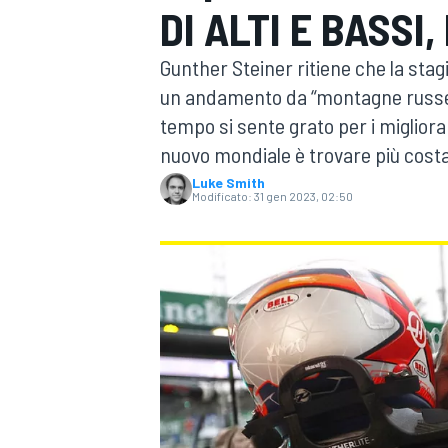
DI ALTI E BASSI
MOTOGP
WEC
Gunther Steiner ritiene che la stag
un andamento da “montagne russe”,
tempo si sente grato per i miglioram
nuovo mondiale è trovare più costan
Luke Smith
Modificato:
31 gen 2023, 02:50
WRC