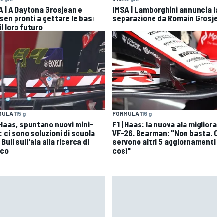
A | A Daytona Grosjean e
IMSA | Lamborghini annuncia l
sen pronti a gettare le basi
separazione da Romain Grosj
il loro futuro
ULA 1
15 g
FORMULA 1
16 g
| Haas, spuntano nuovi mini-
F1 | Haas: la nuova ala migliora
: ci sono soluzioni di scuola
VF-26. Bearman: "Non basta. C
Bull sull'ala alla ricerca di
servono altri 5 aggiornamenti
ico
così"