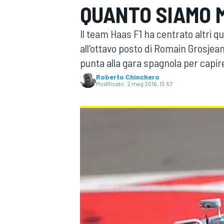
QUANTO SIAMO M
MOTOGP
WEC
Il team Haas F1 ha centrato altri q
all'ottavo posto di Romain Grosjea
punta alla gara spagnola per capire 
Roberto Chinchero
Modificato:
2 mag 2016, 13:57
WRC