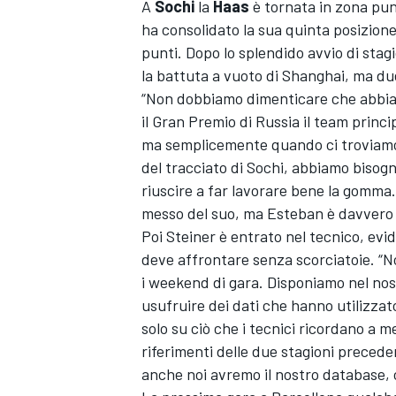
A
Sochi
la
Haas
è tornata in zona punt
ha consolidato la sua quinta posizione
punti. Dopo lo splendido avvio di sta
la battuta a vuoto di Shanghai, ma du
“Non dobbiamo dimenticare che abbiam
il Gran Premio di Russia il team princi
ma semplicemente quando ci troviamo i
del tracciato di Sochi, abbiamo bisogn
riuscire a far lavorare bene la gomma
messo del suo, ma Esteban è davvero 
Poi Steiner è entrato nel tecnico, ev
deve affrontare senza scorciatoie. “N
i weekend di gara. Disponiamo nel no
usufruire dei dati che hanno utilizza
solo su ciò che i tecnici ricordano a 
riferimenti delle due stagioni precede
anche noi avremo il nostro database, 