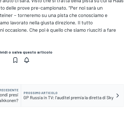
iuto ci sarà, visto che si tratta della pista su cui la Haas
ito delle prove pre-campionato. “Per noi sarà un
teiner – torneremo su una pista che conosciamo e
amo lavorato nella giusta direzione. Il tutto
gni occasione. Che poi è quello che siamo riusciti a fare
vidi o salva questo articolo
PRECEDENTE
PROSSIMO ARTICOLO
condi presi
GP Russia in TV: l'auditel premia la diretta di Sky
aikkonen?