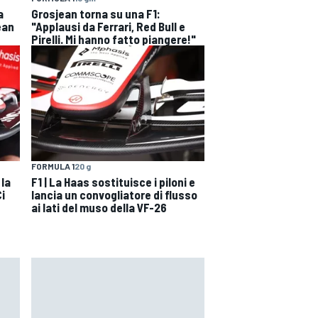
a
Grosjean torna su una F1:
ean
"Applausi da Ferrari, Red Bull e
Pirelli. Mi hanno fatto piangere!"
FORMULA 1
20 g
 la
F1 | La Haas sostituisce i piloni e
i
lancia un convogliatore di flusso
ai lati del muso della VF-26