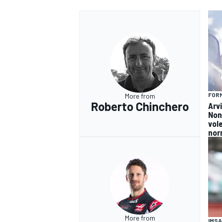
FORM
More from
Roberto Chinchero
Arv
Non
vol
nor
RALLY
More from
IMSA