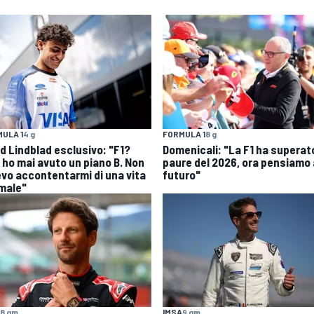
ULA 1
4 g
FORMULA 1
8 g
id Lindblad esclusivo: "F1?
Domenicali: "La F1 ha superato
 ho mai avuto un piano B. Non
paure del 2026, ora pensiamo 
evo accontentarmi di una vita
futuro"
male"
8 gm
IMSA
9 gm