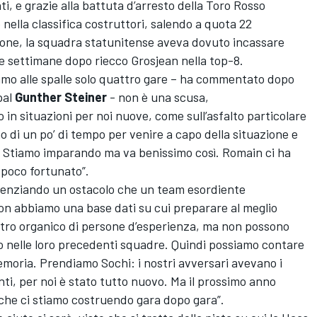
i, e grazie alla battuta d’arresto della Toro Rosso
 nella classifica costruttori, salendo a quota 22
gione, la squadra statunitense aveva dovuto incassare
e settimane dopo riecco Grosjean nella top-8.
o alle spalle solo quattro gare – ha commentato dopo
pal
Gunther Steiner
- non è una scusa,
n situazioni per noi nuove, come sull’asfalto particolare
o di un po’ di tempo per venire a capo della situazione e
. Stiamo imparando ma va benissimo così. Romain ci ha
poco fortunato”.
idenziando un ostacolo che un team esordiente
on abbiamo una base dati su cui preparare al meglio
stro organico di persone d’esperienza, ma non possono
to nelle loro precedenti squadre. Quindi possiamo contare
memoria. Prendiamo Sochi: i nostri avversari avevano i
nti, per noi è stato tutto nuovo. Ma il prossimo anno
che ci stiamo costruendo gara dopo gara”.