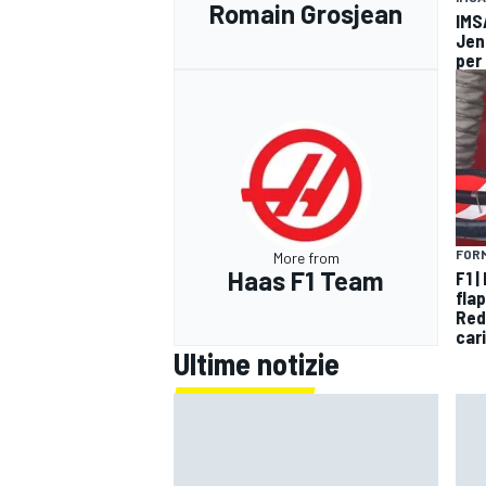
Romain Grosjean
IMS
Jen
per 
FORM
More from
Haas F1 Team
F1 
flap
Red 
car
Ultime notizie