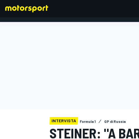
FORMULA 1
INTERVISTA
Formula 1
GP di Russia
STEINER: "A B