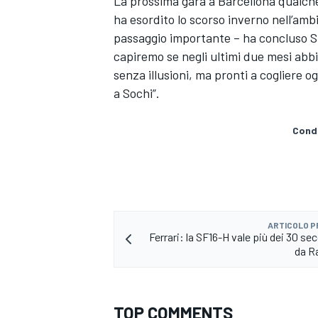
La prossima gara a Barcellona qualche a
ha esordito lo scorso inverno nell’amb
passaggio importante – ha concluso S
capiremo se negli ultimi due mesi abbi
senza illusioni, ma pronti a cogliere o
a Sochi”.
Condi
ARTICOLO 
Ferrari: la SF16-H vale più dei 30 se
da R
ENDURANCE/GT
TOP COMMENTS