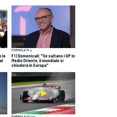
FORMULA 1
9 g
 le
F1 | Domenicali: "Se saltano i GP in
al
Medio Oriente, il mondiale si
chiuderà in Europa"
FORMULA 1
10 gm