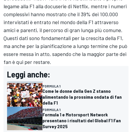
legame alla F1 alla docuserie di Netflix, mentre i numeri
complessivi hanno mostrato che il 39% dei 100.000
intervistati è entrato nel mondo della F1 attraverso
amici e parenti, il percorso di gran lunga più comune.
Questi dati sono fondamentali per la crescita della F1,
ma anche per la pianificazione a lungo termine che può
essere messa in atto, sapendo che la maggior parte dei
fan è qui per restare.
Leggi anche:
FORMULA 1
Come le donne della Gen Z stanno
alimentando la prossima ondata di fan
della F1
FORMULA 1
Formula 1 e Motorsport Network
presentano i risultati del Global F1 Fan
Survey 2025