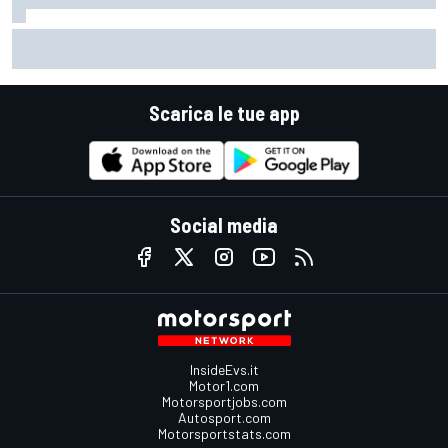
IMSA | Porsche stangata a Road America: 5' di penalità alla
#6, Estre osservato speciale per l'incidente con Aitken
Scarica le tue app
Social media
InsideEvs.it
Motor1.com
Motorsportjobs.com
Autosport.com
Motorsportstats.com