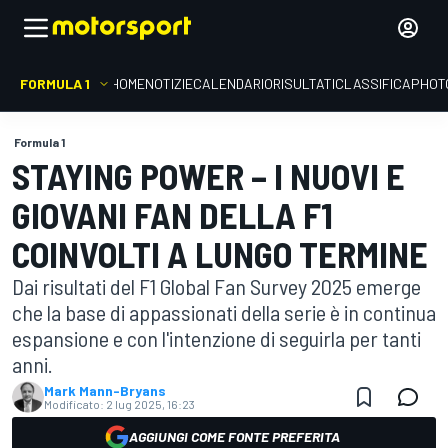
FORMULA 1
HOME
NOTIZIE
CALENDARIO
RISULTATI
CLASSIFICA
PHOT
Formula 1
STAYING POWER – I NUOVI E
GIOVANI FAN DELLA F1
COINVOLTI A LUNGO TERMINE
Dai risultati del F1 Global Fan Survey 2025 emerge
che la base di appassionati della serie è in continua
espansione e con l'intenzione di seguirla per tanti
anni.
Mark Mann-Bryans
Modificato:
2 lug 2025, 16:23
AGGIUNGI COME FONTE PREFERITA