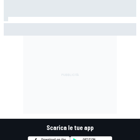
MotoGP | Acosta: "La pista peggiore per KTM, era come
guidare un trapano da cantiere!"
Scarica le tue app