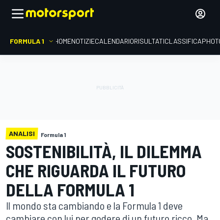
FORMULA 1
HOME
NOTIZIE
CALENDARIO
RISULTATI
CLASSIFICA
PHOT
ANALISI
Formula 1
SOSTENIBILITÀ, IL DILEMMA
CHE RIGUARDA IL FUTURO
DELLA FORMULA 1
Il mondo sta cambiando e la Formula 1 deve
cambiare con lui per godere di un futuro ricco. Ma