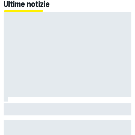
Ultime notizie
MotoGP | Zarco risale in moto tre mesi dopo il suo grave
infortunio