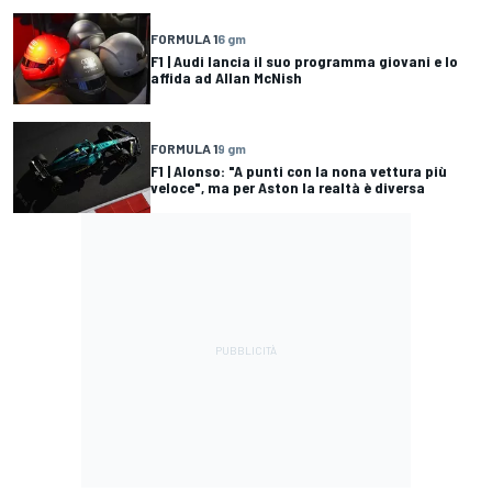
FORMULA 1
6 gm
F1 | Audi lancia il suo programma giovani e lo
affida ad Allan McNish
FORMULA 1
9 gm
F1 | Alonso: "A punti con la nona vettura più
veloce", ma per Aston la realtà è diversa