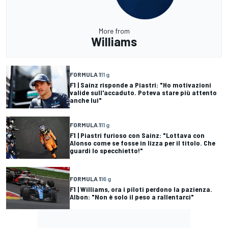
More from
Williams
FORMULA 1
11 g
F1 | Sainz risponde a Piastri: "Ho motivazioni
valide sull'accaduto. Poteva stare più attento
anche lui"
FORMULA 1
11 g
F1 | Piastri furioso con Sainz: "Lottava con
Alonso come se fosse in lizza per il titolo. Che
guardi lo specchietto!"
FORMULA 1
16 g
F1 | Williams, ora i piloti perdono la pazienza.
Albon: "Non è solo il peso a rallentarci"