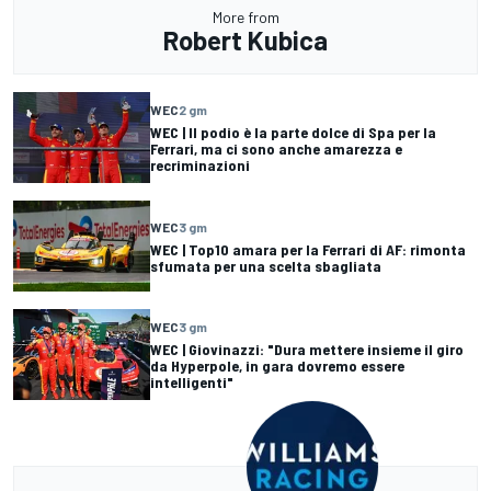
More from
Robert Kubica
WEC
2 gm
WEC | Il podio è la parte dolce di Spa per la
Ferrari, ma ci sono anche amarezza e
recriminazioni
WEC
3 gm
WEC | Top10 amara per la Ferrari di AF: rimonta
sfumata per una scelta sbagliata
WEC
3 gm
WEC | Giovinazzi: "Dura mettere insieme il giro
da Hyperpole, in gara dovremo essere
intelligenti"