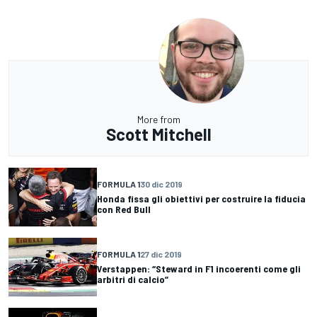
More from
Scott Mitchell
FORMULA 1
30 dic 2019
Honda fissa gli obiettivi per costruire la fiducia
con Red Bull
FORMULA 1
27 dic 2019
Verstappen: “Steward in F1 incoerenti come gli
arbitri di calcio”