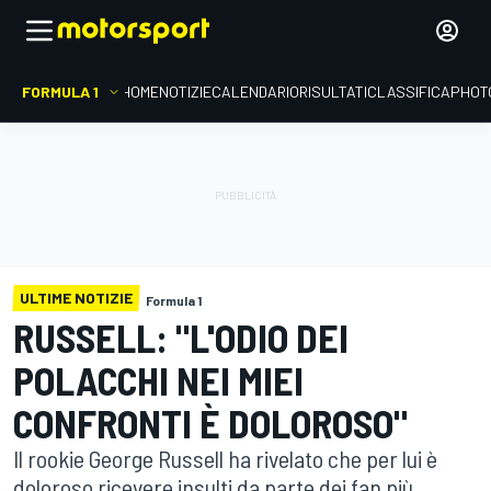
FORMULA 1
HOME
NOTIZIE
CALENDARIO
RISULTATI
CLASSIFICA
PHOT
ULTIME NOTIZIE
Formula 1
RUSSELL: "L'ODIO DEI
POLACCHI NEI MIEI
CONFRONTI È DOLOROSO"
Il rookie George Russell ha rivelato che per lui è
doloroso ricevere insulti da parte dei fan più