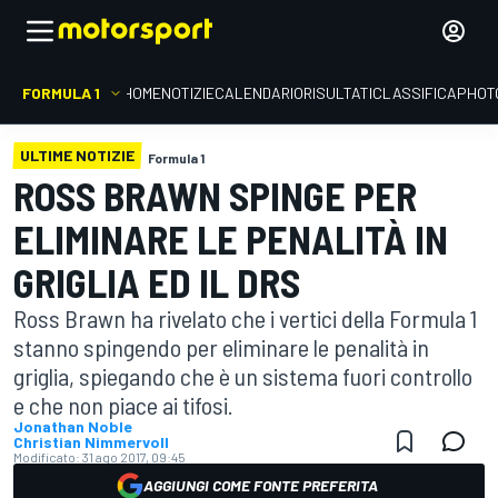
FORMULA 1
HOME
NOTIZIE
CALENDARIO
RISULTATI
CLASSIFICA
PHOT
ULTIME NOTIZIE
Formula 1
ROSS BRAWN SPINGE PER
ELIMINARE LE PENALITÀ IN
GRIGLIA ED IL DRS
Ross Brawn ha rivelato che i vertici della Formula 1
stanno spingendo per eliminare le penalità in
griglia, spiegando che è un sistema fuori controllo
e che non piace ai tifosi.
Jonathan Noble
Christian Nimmervoll
Modificato:
31 ago 2017, 09:45
AGGIUNGI COME FONTE PREFERITA