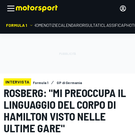
FORMULA 1
HOME
NOTIZIE
CALENDARIO
RISULTATI
CLASSIFICA
PHOT
INTERVISTA
Formula 1
GP di Germania
ROSBERG: "MI PREOCCUPA IL
LINGUAGGIO DEL CORPO DI
HAMILTON VISTO NELLE
ULTIME GARE"