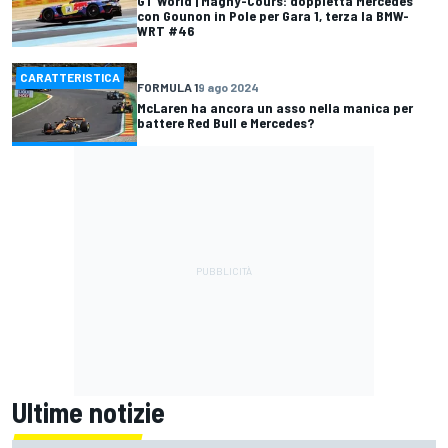
GT World | Magny-Cours: doppietta Mercedes
con Gounon in Pole per Gara 1, terza la BMW-
WRT #46
CARATTERISTICA
FORMULA 1
9 ago 2024
McLaren ha ancora un asso nella manica per
battere Red Bull e Mercedes?
Ultime notizie