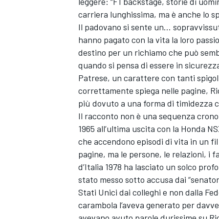
leggere: “F1 backstage, storie di uomin
carriera lunghissima, ma è anche lo s
Il padovano si sente un… sopravvissuto.
hanno pagato con la vita la loro passion
destino per un richiamo che può sembr
quando si pensa di essere in sicurezz
Patrese, un carattere con tanti spigoli
correttamente spiega nelle pagine, R
più dovuto a una forma di timidezza c
Il racconto non è una sequenza cronolo
1965 all’ultima uscita con la Honda NS
che accendono episodi di vita in un fil 
pagine, ma le persone, le relazioni, i 
d’Italia 1978 ha lasciato un solco profo
stato messo sotto accusa dai “senatori
Stati Unici dai colleghi e non dalla Fe
carambola l’aveva generato per davve
avevano avuto parole durissime su Ric