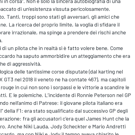
i in corsa”. Non è solo la sincera autobiografia di una
paccato di un’esistenza vissuta pericolosamente.
 Tanti, troppi sono stati gli avversari, gli amici che
e. La ricerca del proprio limite, la voglia di sfidare il
are irrazionale, ma spinge a prendere dei rischi anche
a.
 di un pilota che in realtà si è fatto volere bene. Come
iccardo ha saputo ammorbidire un atteggiamento che era
he di aggressività.
gica delle tantissime corse disputate (dal karting nel
X GT3 nel 2018 il veneto ne ha contate 467), ma capitoli
rouge in cui non sono i sorpassi e le vittorie a scandire le
fatti. E le polemiche. L’incidente di Ronnie Peterson nel GP
ndo nell’animo di Patrese: il giovane pilota italiano era
” della F1: era stato squalificato dal successivo GP degli
derazione: fra gli accusatori c’era quel James Hunt che la
ro. Anche Niki Lauda, Jody Scheckter e Mario Andretti
cardo, ma con Niki e Jody il tempo aveva chiarito le