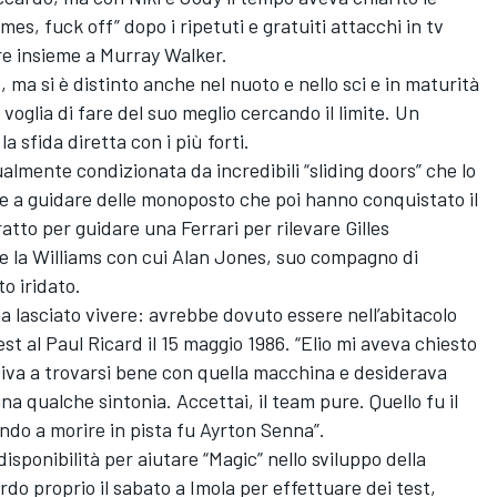
es, fuck off” dopo i ripetuti e gratuiti attacchi in tv
e insieme a Murray Walker.
 ma si è distinto anche nel nuoto e nello sci e in maturità
 voglia di fare del suo meglio cercando il limite. Un
 sfida diretta con i più forti.
ualmente condizionata da incredibili “sliding doors” che lo
e a guidare delle monoposto che poi hanno conquistato il
ratto per guidare una Ferrari per rilevare Gilles
e la Williams con cui Alan Jones, suo compagno di
o iridato.
 ha lasciato vivere: avrebbe dovuto essere nell’abitacolo
est al Paul Ricard il 15 maggio 1986. “Elio mi aveva chiesto
sciva a trovarsi bene con quella macchina e desiderava
na qualche sintonia. Accettai, il team pure. Quello fu il
do a morire in pista fu Ayrton Senna”.
isponibilità per aiutare “Magic” nello sviluppo della
do proprio il sabato a Imola per effettuare dei test,