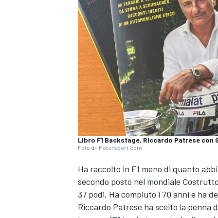
Libro F1 Backstage, Riccardo Patrese con 
Foto di: Motorsport.com
Ha raccolto in F1 meno di quanto abbi
secondo posto nel mondiale Costruttori
37 podi. Ha compiuto i 70 anni e ha dec
Riccardo Patrese ha scelto la penna di
MONOPOSTO