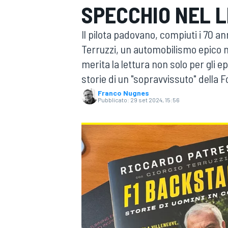
SPECCHIO NEL L
MOTOGP
WEC
Il pilota padovano, compiuti i 70 an
Terruzzi, un automobilismo epico n
merita la lettura non solo per gli 
storie di un "sopravvissuto" della F
Franco Nugnes
Pubblicato:
29 set 2024, 15:56
WRC