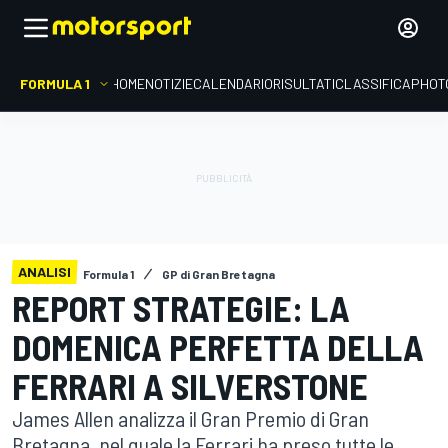
FORMULA 1
HOME
NOTIZIE
CALENDARIO
RISULTATI
CLASSIFICA
PHOT
ANALISI
Formula 1
GP di Gran Bretagna
REPORT STRATEGIE: LA
DOMENICA PERFETTA DELLA
FERRARI A SILVERSTONE
James Allen analizza il Gran Premio di Gran
Bretagna, nel quale la Ferrari ha preso tutte le