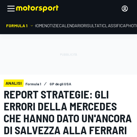
FORMULA 1
HOME
NOTIZIE
CALENDARIO
RISULTATI
CLASSIFICA
PHOT
ANALISI
Formula 1
GP degli USA
REPORT STRATEGIE: GLI
ERRORI DELLA MERCEDES
CHE HANNO DATO UN'ANCORA
DI SALVEZZA ALLA FERRARI