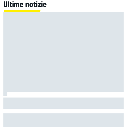
Ultime notizie
MotoGP | Zarco risale in moto tre mesi dopo il suo grave
infortunio