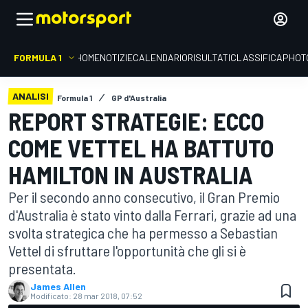
FORMULA 1
HOME
NOTIZIE
CALENDARIO
RISULTATI
CLASSIFICA
PHOT
ANALISI
Formula 1
GP d'Australia
REPORT STRATEGIE: ECCO
COME VETTEL HA BATTUTO
HAMILTON IN AUSTRALIA
Per il secondo anno consecutivo, il Gran Premio
d'Australia è stato vinto dalla Ferrari, grazie ad una
svolta strategica che ha permesso a Sebastian
Vettel di sfruttare l'opportunità che gli si è
presentata.
James Allen
Modificato:
28 mar 2018, 07:52