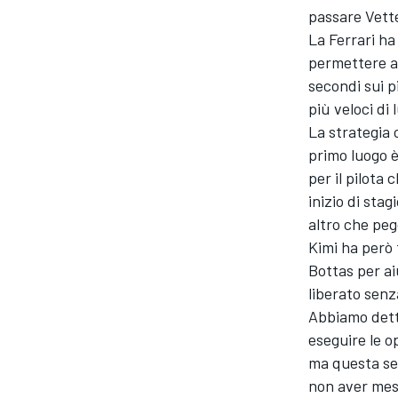
passare Vette
La Ferrari ha
permettere a 
secondi sui p
più veloci di l
La strategia 
primo luogo è
per il pilota
inizio di sta
altro che peg
Kimi ha però 
Bottas per ai
liberato senz
Abbiamo detto 
eseguire le o
RALLY
ma questa ser
non aver mess