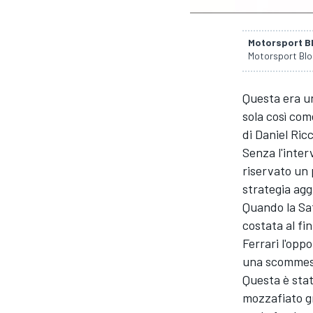
Motorsport B
Motorsport Bl
Questa era un
sola così com
di Daniel Ric
Senza l'interv
riservato un p
strategia ag
Quando la Saf
costata al fi
Ferrari l'oppo
una scommess
Questa è stat
MONOPOSTO
mozzafiato gr