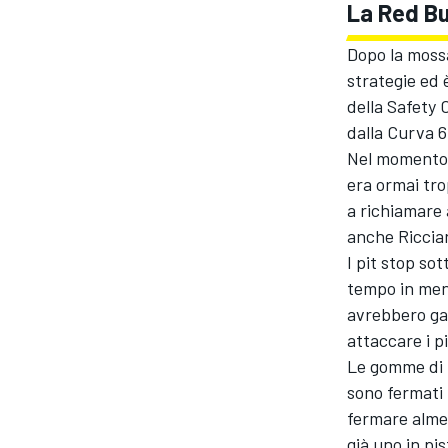
La Red Bu
Dopo la mossa
strategie ed
della Safety 
dalla Curva 6
Nel momento d
era ormai tro
a richiamare 
anche Ricciar
I pit stop so
tempo in men
avrebbero gar
attaccare i p
Le gomme di R
sono fermati 
fermare almen
già uno in pi