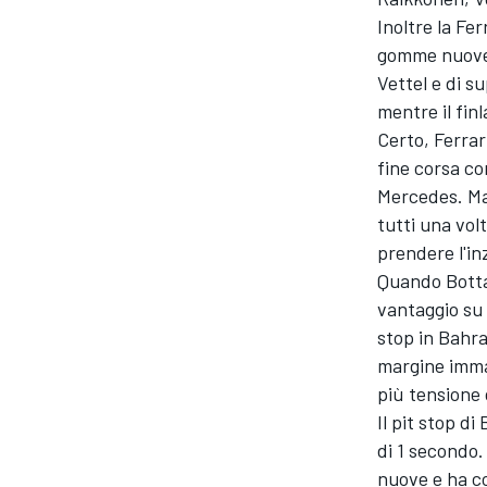
Inoltre la Fe
gomme nuove 
Vettel e di s
mentre il fin
Certo, Ferrar
fine corsa c
Mercedes. Ma
tutti una vol
prendere l'in
Quando Bottas
vantaggio su 
stop in Bahra
margine imma
più tensione
MONOMARCA
Il pit stop di
di 1 secondo.
nuove e ha co