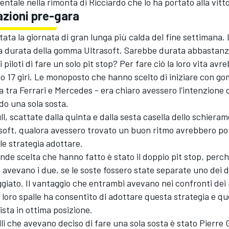
ntale nella rimonta di Ricciardo che lo ha portato alla vitto
zioni pre-gara
ata la giornata di gran lunga più calda del fine settimana.
lla durata della gomma Ultrasoft. Sarebbe durata abbastanz
 piloti di fare un solo pit stop? Per fare ciò la loro vita av
 17 giri. Le monoposto che hanno scelto di iniziare con g
ia tra Ferrari e Mercedes - era chiaro avessero l'intenzione 
do una sola sosta.
ll, scattate dalla quinta e dalla sesta casella dello schiera
oft, qualora avessero trovato un buon ritmo avrebbero po
le strategia adottare.
nde scelta che hanno fatto è stato il doppio pit stop, perché
 avevano i due, se le soste fossero state separate uno dei
giato. Il vantaggio che entrambi avevano nei confronti dei 
e loro spalle ha consentito di adottare questa strategia e qu
pista in ottima posizione.
lli che avevano deciso di fare una sola sosta è stato Pierre G