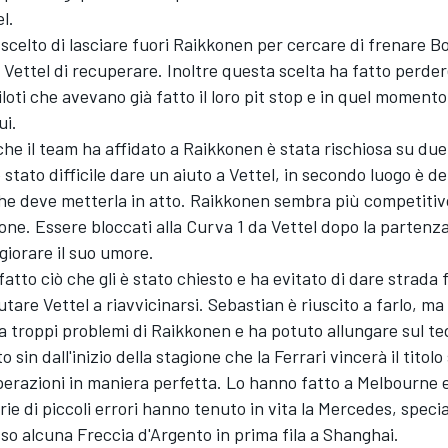
l.
 scelto di lasciare fuori Raikkonen per cercare di frenare B
Vettel di recuperare. Inoltre questa scelta ha fatto perder
iloti che avevano già fatto il loro pit stop e in quel momento
ui.
che il team ha affidato a Raikkonen è stata rischiosa su due 
 stato difficile dare un aiuto a Vettel, in secondo luogo è 
 che deve metterla in atto. Raikkonen sembra più competitiv
gione. Essere bloccati alla Curva 1 da Vettel dopo la partenz
giorare il suo umore.
fatto ciò che gli è stato chiesto e ha evitato di dare strada
utare Vettel a riavvicinarsi. Sebastian è riuscito a farlo, ma
a troppi problemi di Raikkonen e ha potuto allungare sul t
sin dall'inizio della stagione che la Ferrari vincerà il titolo 
perazioni in maniera perfetta. Lo hanno fatto a Melbourne e
ie di piccoli errori hanno tenuto in vita la Mercedes, spec
o alcuna Freccia d'Argento in prima fila a Shanghai.