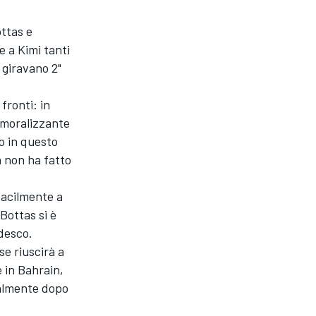
ottas e
e a Kimi tanti
 giravano 2"
fronti: in
demoralizzante
o in questo
a non ha fatto
 facilmente a
 Bottas si è
edesco.
se riuscirà a
 in Bahrain,
ialmente dopo