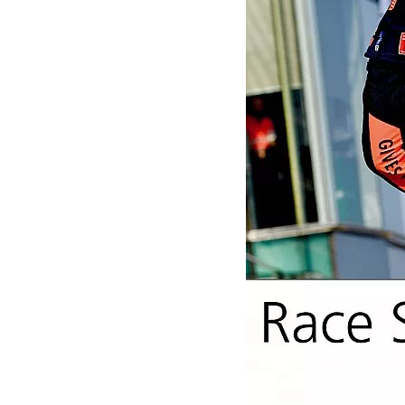
MOTOGP
WEC
WRC