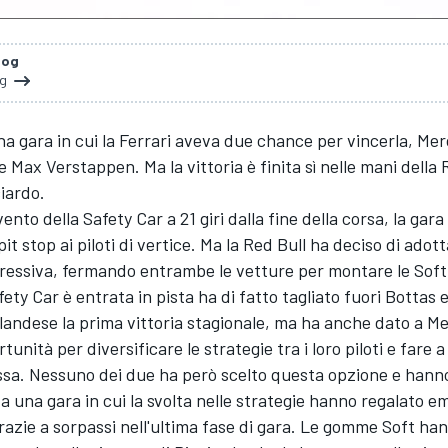
log
og
a gara in cui la Ferrari aveva due chance per vincerla, Me
e Max Verstappen. Ma la vittoria è finita sì nelle mani della
ciardo.
ento della Safety Car a 21 giri dalla fine della corsa, la gar
it stop ai piloti di vertice. Ma la Red Bull ha deciso di adot
gressiva, fermando entrambe le vetture per montare le Soft
ety Car è entrata in pista ha di fatto tagliato fuori Bottas e
nlandese la prima vittoria stagionale, ma ha anche dato a M
rtunità per diversificare le strategie tra i loro piloti e fare a
a. Nessuno dei due ha però scelto questa opzione e hanno
a una gara in cui la svolta nelle strategie hanno regalato e
azie a sorpassi nell'ultima fase di gara. Le gomme Soft ha