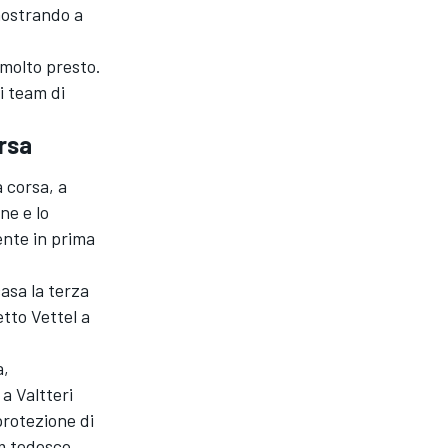
mostrando a
 molto presto.
i team di
orsa
a corsa, a
ne e lo
ente in prima
asa la terza
etto Vettel a
a,
a Valtteri
protezione di
m tedesco.