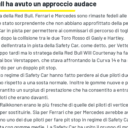
ll ha avuto un approccio audace
 della Red Bull, Ferrari e Mercedes sono rimaste fedeli alle 
 è stato sorprendente che non abbiano approfittato della 
Car in pista per permettere ai commissari di percorso di togli
 dopo la collisione tra le due Toro Rosso di Gasly e Hartley.
ell'entrata in pista della Safety Car, come detto, per Vette
ppo tardi ma lo stratega della Red Bull Will Courtenay ha f
ai box Verstappen, che stava affrontando la Curva 14 e ha
do per un doppio pit stop.
tto regime di Safety Car hanno fatto perdere ai due piloti due
o rispetto a una sosta normale. Inoltre le gomme nuove e 
antito un surplus di prestazione che ha consentito a entr
iloti che erano davanti.
aikkonen erano le più fresche di quelle dei piloti di vertic
per sostituirle. Sia per Ferrari che per Mercedes avrebbe 
o uno dei due piloti per fare pit stop in regime di Safety 
sta con gomme medie. La Safety Car ha unito il gruppo di m