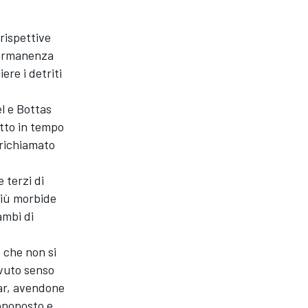
rispettive
permanenza
ere i detriti
l e Bottas
atto in tempo
 richiamato
 terzi di
più morbide
ambi di
e che non si
avuto senso
Car, avendone
onoposto e