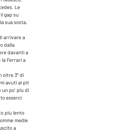
rcedes. Le
il gap su
 la sua sosta,
i arrivare a
o dalla
ere davanti a
 la Ferrari a
oltre 3" di
i avuti al pit
 un po' più di
to esserci
to più lento
e gomme medie
uscito a