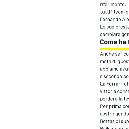
riferimento.
tutti i team 
Fernando Alon
Le sue presta
cambiare gom
Come ha f
Anche se i co
metà di quest
abbiamo avuto
e seconda pos
La Ferrari, c
vittoria cons
perdere la te
ENDURANCE/GT
Per prima cos
costringendol
Bottas di sup
Raikkonen, Ve