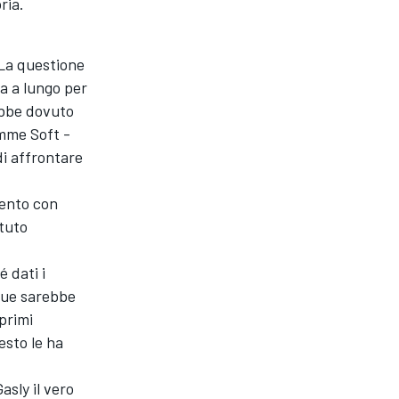
ria.
 La questione
a a lungo per
rebbe dovuto
omme Soft -
di affrontare
mento con
tuto
 dati i
 due sarebbe
primi
esto le ha
asly il vero