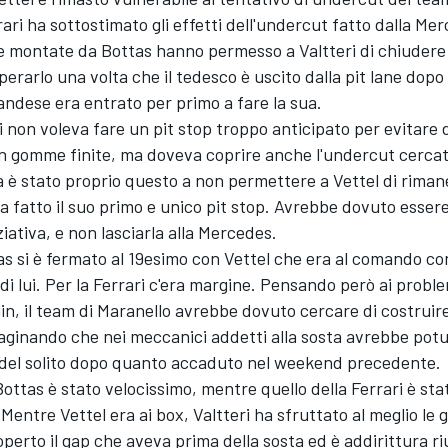
rrari ha sottostimato gli effetti dell'undercut fatto dalla Me
montate da Bottas hanno permesso a Valtteri di chiudere 
uperarlo una volta che il tedesco è uscito dalla pit lane dopo
landese era entrato per primo a fare la sua.
i non voleva fare un pit stop troppo anticipato per evitare d
on gomme finite, ma doveva coprire anche l'undercut cercat
 è stato proprio questo a non permettere a Vettel di riman
ta fatto il suo primo e unico pit stop. Avrebbe dovuto essere
ziativa, e non lasciarla alla Mercedes.
 si è fermato al 19esimo con Vettel che era al comando con 
di lui. Per la Ferrari c'era margine. Pensando però ai problem
in, il team di Maranello avrebbe dovuto cercare di costruire
ginando che nei meccanici addetti alla sosta avrebbe potu
 del solito dopo quanto accaduto nel weekend precedente.
 Bottas è stato velocissimo, mentre quello della Ferrari è sta
 Mentre Vettel era ai box, Valtteri ha sfruttato al meglio l
perto il gap che aveva prima della sosta ed è addirittura ri