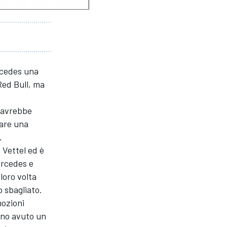
rcedes una
 Red Bull, ma
a avrebbe
tare una
.
 Vettel ed è
ercedes e
 loro volta
 sbagliato.
mozioni
nno avuto un