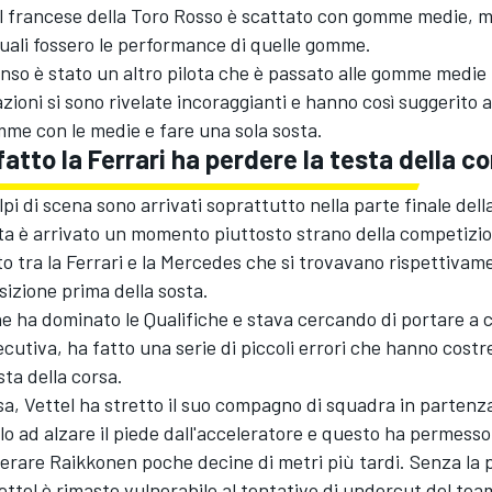
 Il francese della Toro Rosso è scattato con gomme medie, 
quali fossero le performance di quelle gomme.
so è stato un altro pilota che è passato alle gomme medie
zioni si sono rivelate incoraggianti e hanno così suggerito a
me con le medie e fare una sola sosta.
atto la Ferrari ha perdere la testa della c
lpi di scena sono arrivati soprattutto nella parte finale dell
a è arrivato un momento piuttosto strano della competizio
 tra la Ferrari e la Mercedes che si trovavano rispettivam
izione prima della sosta.
he ha dominato le Qualifiche e stava cercando di portare a c
ecutiva, ha fatto una serie di piccoli errori che hanno costr
sta della corsa.
a, Vettel ha stretto il suo compagno di squadra in partenz
o ad alzare il piede dall'acceleratore e questo ha permesso 
erare Raikkonen poche decine di metri più tardi. Senza la 
ttel è rimasto vulnerabile al tentativo di undercut del tea