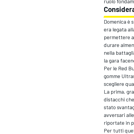
ruolo fondame
Considera
Domenica è st
era legata a
permettere ai
durare almeno
nella battagl
la gara facen
Per le Red Bu
gomme Ultras
scegliere qua
La prima, gra
distacchi che
stato svantag
avversari all
riportate in 
Per tutti que