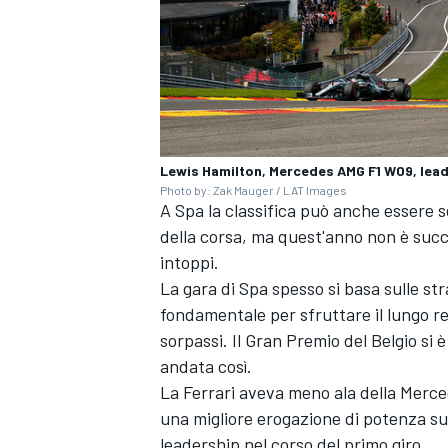
Lewis Hamilton, Mercedes AMG F1 W09, leads
Photo by: Zak Mauger / LAT Images
A Spa la classifica può anche essere s
della corsa, ma quest'anno non è succe
intoppi.
La gara di Spa spesso si basa sulle str
fondamentale per sfruttare il lungo r
sorpassi. Il Gran Premio del Belgio si
andata così.
La Ferrari aveva meno ala della Merce
RALLY
una migliore erogazione di potenza sui
leadership nel corso del primo giro.