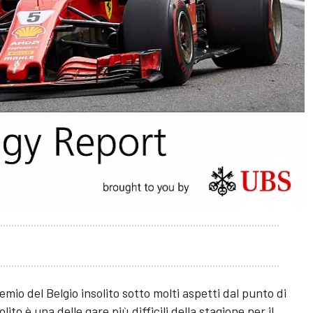
mio del Belgio insolito sotto molti aspetti dal punto di
olito è una delle gare più difficili della stagione per il