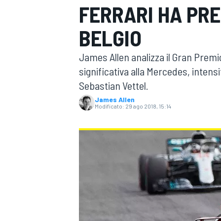
FERRARI HA PRE
MOTOGP
WEC
BELGIO
James Allen analizza il Gran Premio 
significativa alla Mercedes, intensi
Sebastian Vettel.
James Allen
Modificato:
29 ago 2018, 15:14
WRC