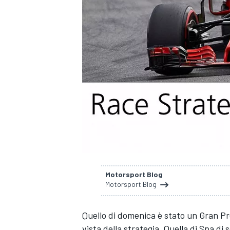
Motorsport Blog
Motorsport Blog
Quello di domenica è stato un Gran Pre
MONOPOSTO
vista della strategia. Quella di Spa di s