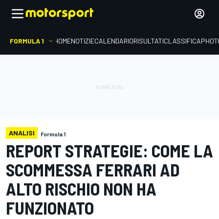
FORMULA 1
HOME
NOTIZIE
CALENDARIO
RISULTATI
CLASSIFICA
PHOT
ANALISI
Formula 1
REPORT STRATEGIE: COME LA
SCOMMESSA FERRARI AD
ALTO RISCHIO NON HA
FUNZIONATO