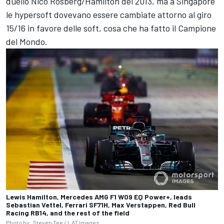
duello Nico Rosberg/Hamilton del 2013, ma a Singapore
le hypersoft dovevano essere cambiate attorno al giro
15/16 in favore delle soft, cosa che ha fatto il Campione
del Mondo.
Lewis Hamilton, Mercedes AMG F1 W09 EQ Power+, leads
Sebastian Vettel, Ferrari SF71H, Max Verstappen, Red Bull
Racing RB14, and the rest of the field
Photo by: Steven Tee / LAT Images