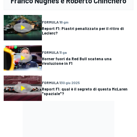
Franco Nugnes e Roberto Chinchero
FORMULA 1
8 gm
Report F1: Piastri penalizzato per il ritiro di
Leclerc?
FORMULA 1
1 ga
Horner fuori da Red Bull scatena una
rivoluzione in F1
FORMULA 1
30 giu 2025
Report F1: qual è il segreto di questa McLaren
"spaziale"?