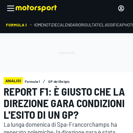
FORMULA 1
HOME
NOTIZIE
CALENDARIO
RISULTATI
CLASSIFICA
PHOT
ANALISI
Formula 1
GP del Belgio
REPORT F1: È GIUSTO CHE LA
DIREZIONE GARA CONDIZIONI
L'ESITO DI UN GP?
La lunga domenica di Spa-Francorchamps ha
generato polemiche: la direzione gara è stata