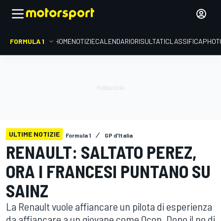
FORMULA 1
HOME
NOTIZIE
CALENDARIO
RISULTATI
CLASSIFICA
PHOT
ULTIME NOTIZIE
Formula 1
GP d'Italia
RENAULT: SALTATO PEREZ,
ORA I FRANCESI PUNTANO SU
SAINZ
La Renault vuole affiancare un pilota di esperienza
da affiancare a un giovane come Ocon. Dopo il no di