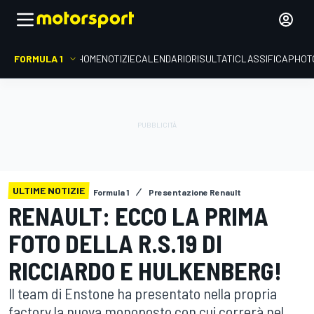
FORMULA 1
HOME
NOTIZIE
CALENDARIO
RISULTATI
CLASSIFICA
PHOT
ULTIME NOTIZIE
Formula 1
Presentazione Renault
RENAULT: ECCO LA PRIMA
FOTO DELLA R.S.19 DI
RICCIARDO E HULKENBERG!
Il team di Enstone ha presentato nella propria
factory la nuova monoposto con cui correrà nel