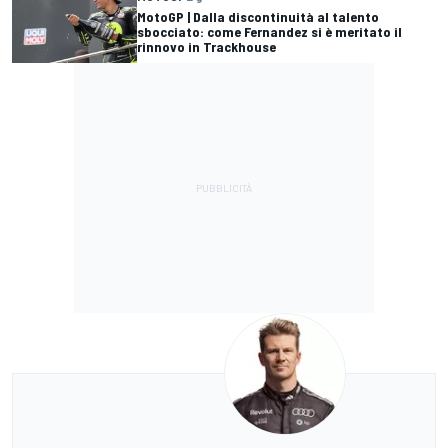
MotoGP | Dalla discontinuità al talento
sbocciato: come Fernandez si è meritato il
rinnovo in Trackhouse