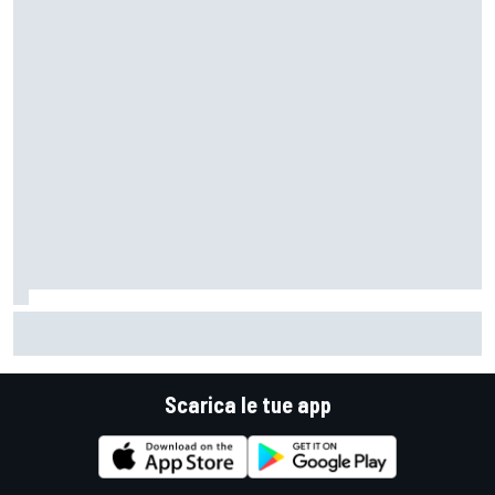
MotoGP | Alex Marquez: "Sono incazzato perché ho perso il
podio per un errore stupido"
Scarica le tue app