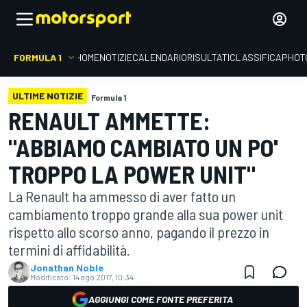
FORMULA 1
HOME
NOTIZIE
CALENDARIO
RISULTATI
CLASSIFICA
PHOT
ULTIME NOTIZIE
Formula 1
RENAULT AMMETTE:
"ABBIAMO CAMBIATO UN PO'
TROPPO LA POWER UNIT"
La Renault ha ammesso di aver fatto un
cambiamento troppo grande alla sua power unit
rispetto allo scorso anno, pagando il prezzo in
termini di affidabilità.
Jonathan Noble
Modificato:
14 ago 2017, 10:34
AGGIUNGI COME FONTE PREFERITA