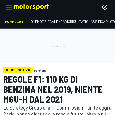
FORMULA 1
HOME
NOTIZIE
CALENDARIO
RISULTATI
CLASSIFICA
PHOT
ULTIME NOTIZIE
Formula 1
REGOLE F1: 110 KG DI
BENZINA NEL 2019, NIENTE
MGU-H DAL 2021
Lo Strategy Group e la F1 Commission riunite oggi a
Parigi hanno discusso le regole future: oltre a più