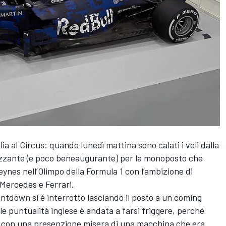
ia al Circus: quando lunedì mattina sono calati i veli dalla
razzante (e poco beneaugurante) per la monoposto che
eynes nell’Olimpo della Formula 1 con l’ambizione di
a Mercedes e Ferrari.
ountdown si è interrotto lasciando il posto a un coming
le puntualità inglese è andata a farsi friggere, perché
rdo con una presenzione misera di una macchina che era