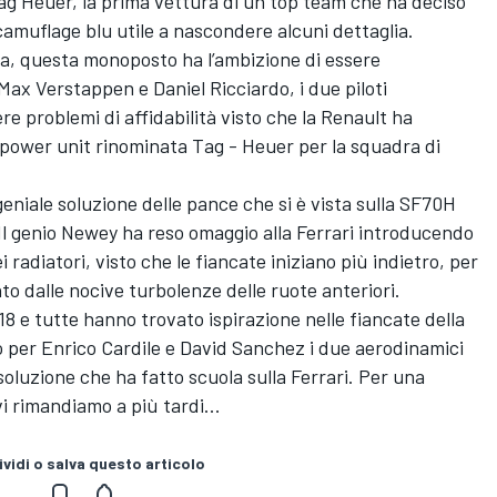
ag Heuer, la prima vettura di un top team che ha deciso
 camuflage blu utile a nascondere alcuni dettaglia.
rida, questa monoposto ha l’ambizione di essere
 Max Verstappen e Daniel Ricciardo, i due piloti
e problemi di affidabilità visto che la Renault ha
la power unit rinominata Tag - Heuer per la squadra di
eniale soluzione delle pance che si è vista sulla SF70H
 Il genio Newey ha reso omaggio alla Ferrari introducendo
 radiatori, visto che le fiancate iniziano più indietro, per
o dalle nocive turbolenze delle ruote anteriori.
8 e tutte hanno trovato ispirazione nelle fiancate della
 per Enrico Cardile e David Sanchez i due aerodinamici
soluzione che ha fatto scuola sulla Ferrari. Per una
i rimandiamo a più tardi...
vidi o salva questo articolo