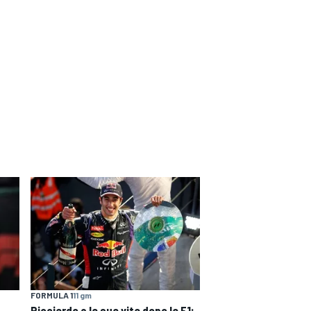
FORMULA 1
11 gm
Ricciardo e la sua vita dopo la F1: