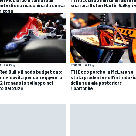
ante di una macchina da corsa
sua rara Aston Martin Valkyrie
Arizona
ULA 1
2 g
FORMULA 1
3 g
 Red Bull e il nodo budget cap:
F1 | Ecco perché la McLaren è
tante novità per correggere la
stata prudente sull'introduzi
2 frenano lo sviluppo nel
della sua ala posteriore
to del 2026
ribaltabile