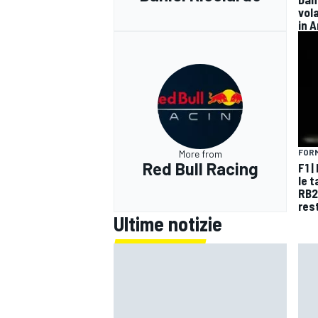
vol
in 
FORM
More from
Red Bull Racing
F1 |
le 
RB2
res
Ultime notizie