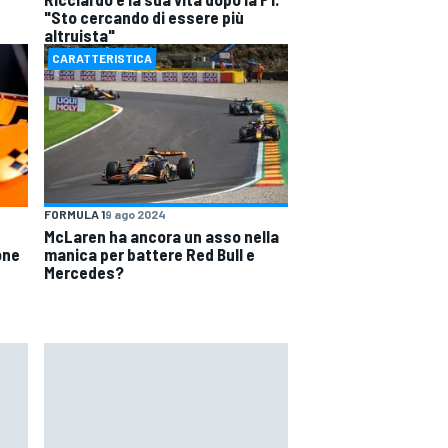
"Sto cercando di essere più
altruista"
CARATTERISTICA
FORMULA 1
9 ago 2024
McLaren ha ancora un asso nella
one
manica per battere Red Bull e
Mercedes?