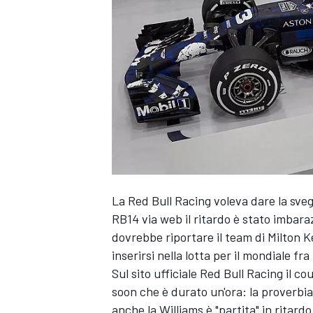
La Red Bull Racing voleva dare la svegl
RB14 via web il ritardo è stato imba
dovrebbe riportare il team di Milton K
inserirsi nella lotta per il mondiale fr
Sul sito ufficiale Red Bull Racing il c
soon che è durato un'ora: la proverbia
MONOPOSTO
anche la Williams è "partita" in rita