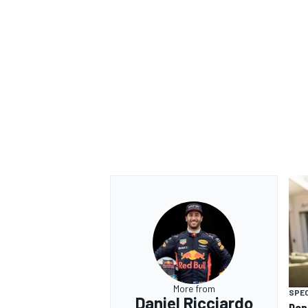
RALLY
More from
SPEC
Daniel Ricciardo
Dani