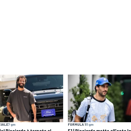
IALE
7 gm
FORMULA 1
11 gm
el Ricciardo è tornato al
F1 | Ricciardo mette all'asta la