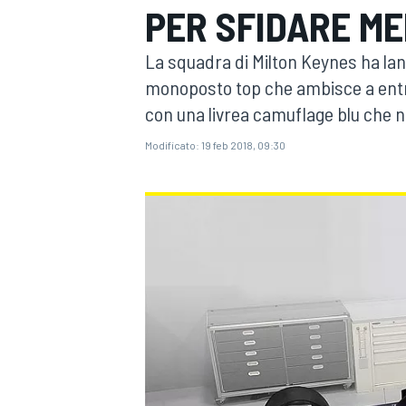
PER SFIDARE ME
MOTOGP
WEC
La squadra di Milton Keynes ha lanc
monoposto top che ambisce a entra
con una livrea camuflage blu che n
Modificato:
19 feb 2018, 09:30
WRC