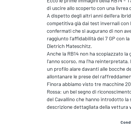
Ecco le prime immagini della RB14 - T
di uscire allo scoperto con una livrea
A dispetto degli altri anni dell’era ib
competitiva già dai test invernali con
confermati che si augurano di non aver
raggiunto l'affidabilità dei 7 GP con 
Dietrich Mateschitz.
Anche la RB14 non ha scopiazzato la g
l'anno scorso, ma l'ha reinterpretata.
un profilo alare davanti alle bocche dei
allontanare le prese del raffreddament
Finora abbiamo visto tre macchine 201
Rossa: un bel segno di riconoscimento
del Cavallino che hanno introdotto la 
ENDURANCE/GT
descrizione dettagliata della vettura v
Condi