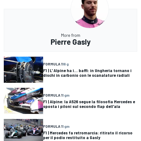
More from
Pierre Gasly
FORMULA 1
16 g
F1 | L' Alpine ha i... baffi: in Ungheria tornano i
dischi in carbonio con le scanalature radiali
FORMULA 1
1 gm
F1 | Alpine: la A526 segue la filosofia Mercedes e
sposta i piloni sul secondo flap dell'ala
FORMULA 1
1 gm
F1 | Mercedes fa retromarcia: ritirato il ricorso
per il podio restituito a Gasly