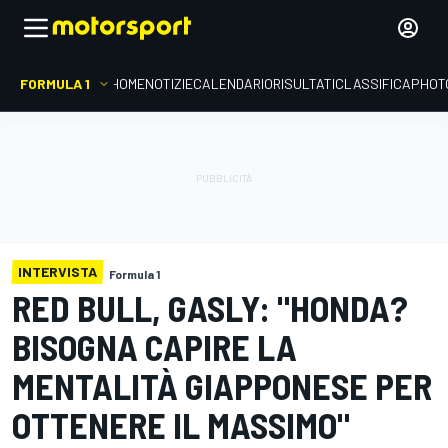
FORMULA 1
HOME
NOTIZIE
CALENDARIO
RISULTATI
CLASSIFICA
PHOT
INTERVISTA
Formula 1
RED BULL, GASLY: "HONDA?
BISOGNA CAPIRE LA
MENTALITÀ GIAPPONESE PER
OTTENERE IL MASSIMO"