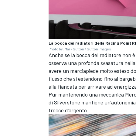
La bocca dei radiatori della Racing Point RP
Photo by: Mark Sutton / Sutton Images
Anche se la bocca del radiatore non è
osserva una profonda svasatura nella 
avere un marciapiede molto esteso dove
flusso che si estendono fino ai bargebo
alla fiancata per arrivare ad energizza
Pur mantenendo una meccanica Mercede
di Silverstone mantiene un’autonomia n
frecce d’argento.
RALLY