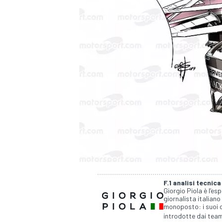
F.1 analisi tecnica
Giorgio Piola è l’es
giornalista italiano
monoposto: i suoi d
MONOPOSTO
introdotte dai team