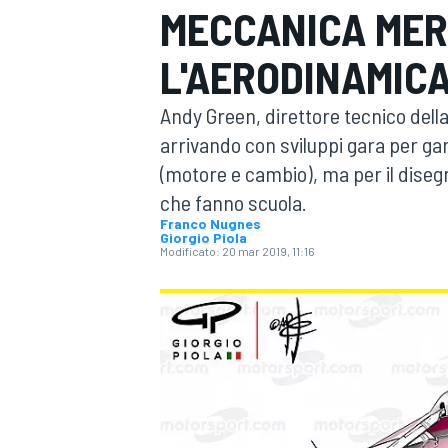
MECCANICA MER
MOTOGP
WEC
L'AERODINAMICA
Andy Green, direttore tecnico della
arrivando con sviluppi gara per ga
(motore e cambio), ma per il disegno
che fanno scuola.
Franco Nugnes
Giorgio Piola
WRC
Modificato:
20 mar 2019, 11:16