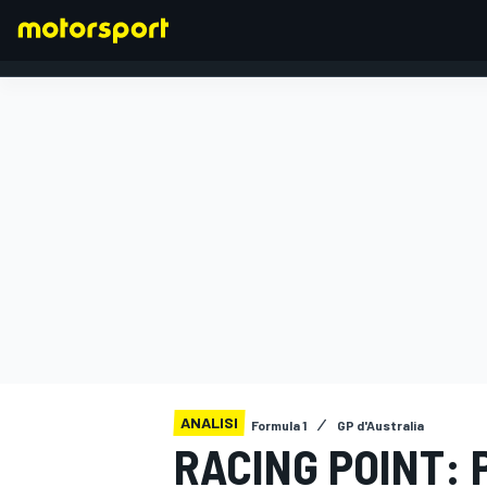
FORMULA 1
ANALISI
Formula 1
GP d'Australia
RACING POINT: 