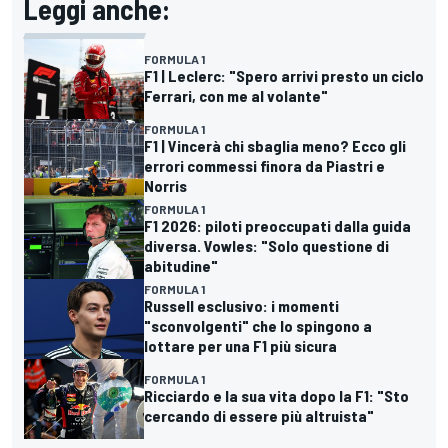
Leggi anche:
FORMULA 1
F1 | Leclerc: "Spero arrivi presto un ciclo
Ferrari, con me al volante"
FORMULA 1
F1 | Vincerà chi sbaglia meno? Ecco gli
errori commessi finora da Piastri e
Norris
FORMULA 1
F1 2026: piloti preoccupati dalla guida
diversa. Vowles: "Solo questione di
abitudine"
FORMULA 1
Russell esclusivo: i momenti
"sconvolgenti" che lo spingono a
lottare per una F1 più sicura
FORMULA 1
Ricciardo e la sua vita dopo la F1: "Sto
cercando di essere più altruista"