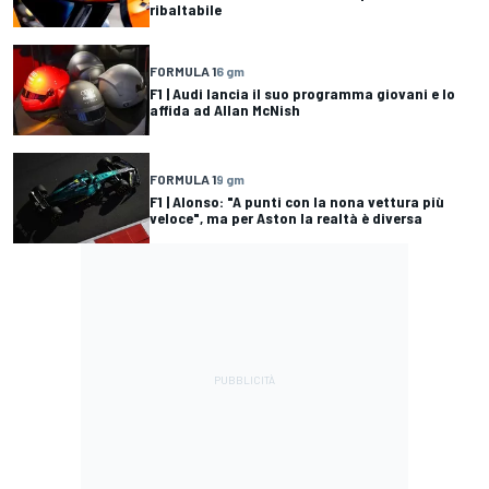
ribaltabile
FORMULA 1
6 gm
F1 | Audi lancia il suo programma giovani e lo
affida ad Allan McNish
FORMULA 1
9 gm
F1 | Alonso: "A punti con la nona vettura più
veloce", ma per Aston la realtà è diversa