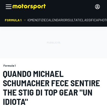
FORMULA 1
HOME
NOTIZIE
CALENDARIO
RISULTATI
CLASSIFICA
PHOT
Formula 1
QUANDO MICHAEL
SCHUMACHER FECE SENTIRE
THE STIG DI TOP GEAR "UN
IDIOTA"