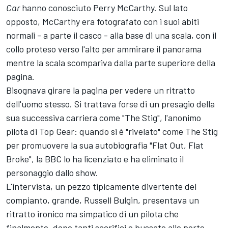
Car
hanno conosciuto Perry McCarthy. Sul lato
opposto, McCarthy era fotografato con i suoi abiti
normali - a parte il casco - alla base di una scala, con il
collo proteso verso l'alto per ammirare il panorama
mentre la scala scompariva dalla parte superiore della
pagina.
Bisognava girare la pagina per vedere un ritratto
dell'uomo stesso. Si trattava forse di un presagio della
sua successiva carriera come "The Stig", l'anonimo
pilota di Top Gear: quando si è "rivelato" come The Stig
per promuovere la sua autobiografia "Flat Out, Flat
Broke", la BBC lo ha licenziato e ha eliminato il
personaggio dallo show.
L'intervista, un pezzo tipicamente divertente del
compianto, grande, Russell Bulgin, presentava un
ritratto ironico ma simpatico di un pilota che
finalmente, dopo tanti sacrifici e bussate alle porte,