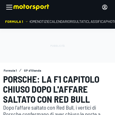
FORMULA 1
HOME
NOTIZIE
CALENDARIO
RISULTATI
CLASSIFICA
PHOT
Formula 1
GP d'Olanda
PORSCHE: LA F1 CAPITOLO
CHIUSO DOPO L'AFFARE
SALTATO CON RED BULL
Dopo l'affare saltato con Red Bull, i vertici di
Porsche confermano di aver chiuso le porte a