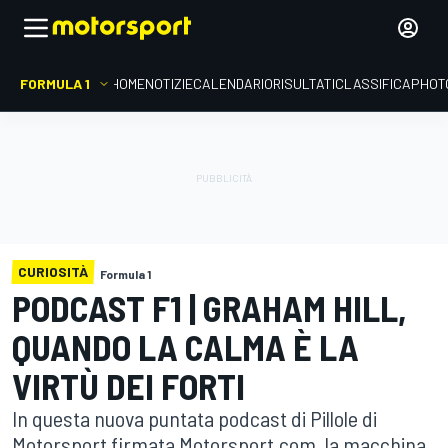
FORMULA 1
HOME
NOTIZIE
CALENDARIO
RISULTATI
CLASSIFICA
PHOT
CURIOSITÀ
Formula 1
PODCAST F1 | GRAHAM HILL,
QUANDO LA CALMA È LA
VIRTÙ DEI FORTI
In questa nuova puntata podcast di Pillole di
Motorsport firmata Motorsport.com, la macchina