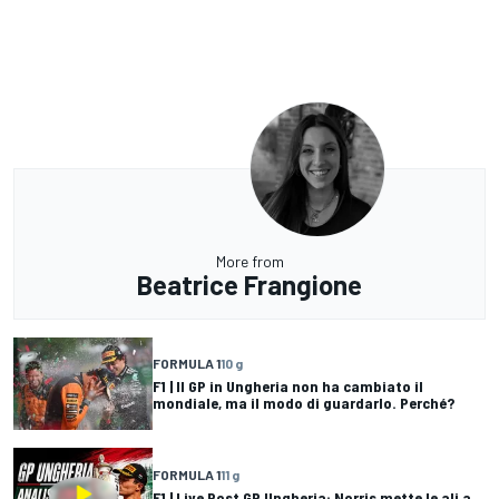
More from
Beatrice Frangione
FORMULA 1
10 g
F1 | Il GP in Ungheria non ha cambiato il
mondiale, ma il modo di guardarlo. Perché?
FORMULA 1
11 g
F1 | Live Post GP Ungheria: Norris mette le ali a