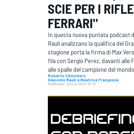
SCIE PER I RIF
MOTOGP
WEC
FERRARI"
In questa nuova puntata podcast 
Rauli analizzano la qualifica del Gr
stagione porta la firma di Max Ver
fila con Sergio Perez, davanti alle 
alle spalle del campione del mondo i
WRC
Roberto Chinchero
Giacomo Rauli e Beatrice Frangione
Modificato:
20 nov 2022, 07:17