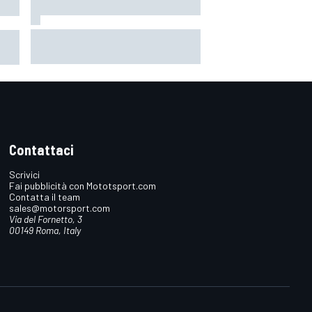
IMSA | Porsche stangata a Road
rla
America: 5' di penalità alla #6,
Estre osservato speciale per
l'incidente con Aitken
Contattaci
Scrivici
Fai pubblicità con Mototsport.com
Contatta il team
sales@motorsport.com
Via del Fornetto, 3
00149 Roma, Italy