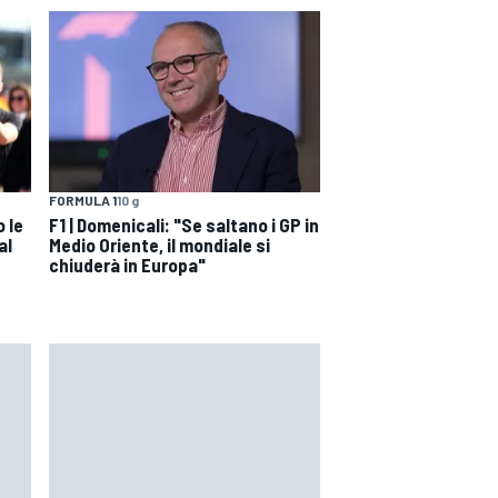
FORMULA 1
10 g
 le
F1 | Domenicali: "Se saltano i GP in
al
Medio Oriente, il mondiale si
chiuderà in Europa"