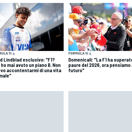
ULA 1
5 g
FORMULA 1
9 g
id Lindblad esclusivo: "F1?
Domenicali: "La F1 ha superato
 ho mai avuto un piano B. Non
paure del 2026, ora pensiamo 
evo accontentarmi di una vita
futuro"
male"