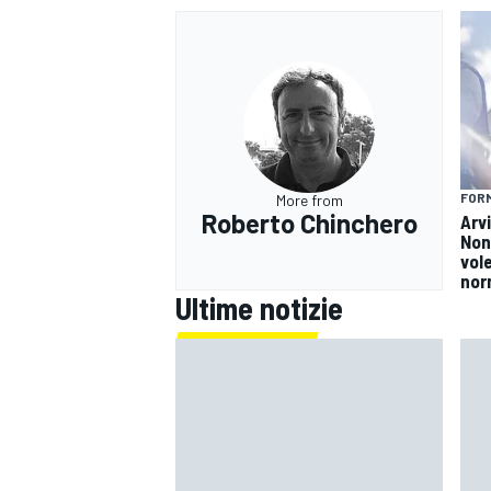
FORM
More from
Roberto Chinchero
Arv
Non
vol
nor
Ultime notizie
MONOMARCA