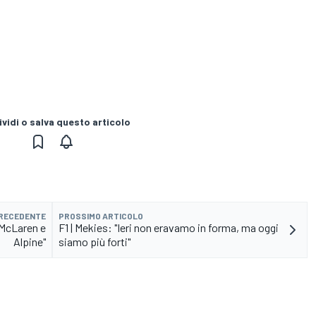
vidi o salva questo articolo
PRECEDENTE
PROSSIMO ARTICOLO
i McLaren e
F1 | Mekies: "Ieri non eravamo in forma, ma oggi
Alpine"
siamo più forti"