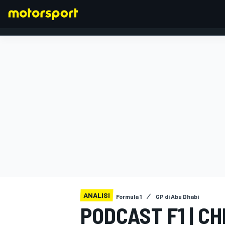
FORMULA 1
ANALISI
Formula 1
GP di Abu Dhabi
PODCAST F1 | C