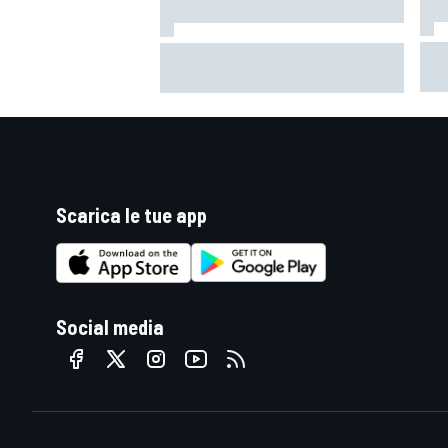
Mot
F1 | Red Bull avrebbe scelto Tom
Cru
McCullough come sostituto di
Qua
Gianpiero Lambiase
Scarica le tue app
Social media
RALLY