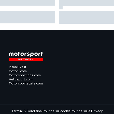
oGP | "L'alleanza perfetta":
F1 | Il management di Perez pa
tchlow punta forte su
con la Williams sperando nei
rtararo in Honda
dubbi di Sainz sul suo futuro
InsideEvs.it
Motor1.com
Motorsportjobs.com
Autosport.com
Motorsportstats.com
Termini & Condizioni
Politica sui cookie
Politica sulla Privacy