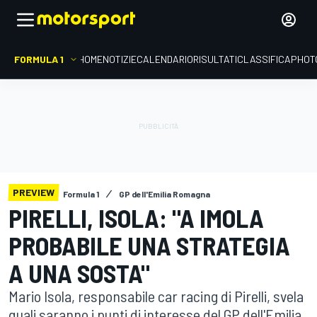
FORMULA 1
HOME
NOTIZIE
CALENDARIO
RISULTATI
CLASSIFICA
PHOT
PREVIEW
Formula 1
GP dell'Emilia Romagna
PIRELLI, ISOLA: "A IMOLA
PROBABILE UNA STRATEGIA
A UNA SOSTA"
Mario Isola, responsabile car racing di Pirelli, svela
quali saranno i punti di interesse del GP dell'Emilia