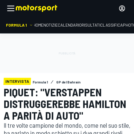
FORMULA 1
HOME
NOTIZIE
CALENDARIO
RISULTATI
CLASSIFICA
PHOT
INTERVISTA
Formula 1
GP del Bahrain
PIQUET: "VERSTAPPEN
DISTRUGGEREBBE HAMILTON
A PARITÀ DI AUTO"
Il tre volte campione del mondo, come nel suo stile,
ha parlato in modo schietto su i due grandi rivali