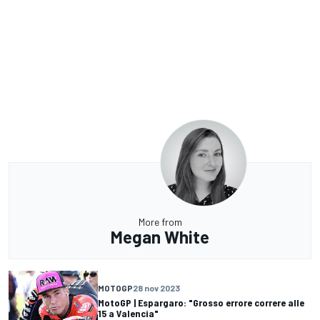
More from
Megan White
MOTOGP
28 nov 2023
MotoGP | Espargaro: "Grosso errore correre alle
15 a Valencia"