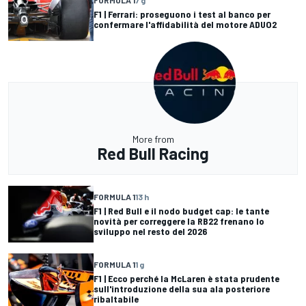
FORMULA 1
7 g
F1 | Ferrari: proseguono i test al banco per
confermare l'affidabilità del motore ADUO2
More from
Red Bull Racing
FORMULA 1
13 h
F1 | Red Bull e il nodo budget cap: le tante
novità per correggere la RB22 frenano lo
sviluppo nel resto del 2026
FORMULA 1
1 g
F1 | Ecco perché la McLaren è stata prudente
sull'introduzione della sua ala posteriore
ribaltabile