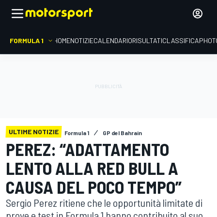
FORMULA 1
HOME
NOTIZIE
CALENDARIO
RISULTATI
CLASSIFICA
PHOT
ULTIME NOTIZIE
Formula 1
GP del Bahrain
PEREZ: “ADATTAMENTO
LENTO ALLA RED BULL A
CAUSA DEL POCO TEMPO”
Sergio Perez ritiene che le opportunità limitate di
prove e test in Formula 1 hanno contribuito al suo