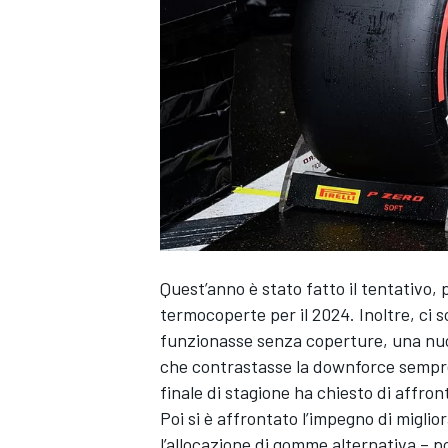
Quest’anno è stato fatto il tentativo,
termocoperte per il 2024. Inoltre, ci 
funzionasse senza coperture, una nuo
che contrastasse la downforce sempre 
finale di stagione ha chiesto di affro
Poi si è affrontato l’impegno di miglior
MONOPOSTO
l’allocazione di gomme alternativa – po