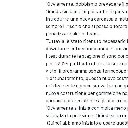
“Ovviamente, dobbiamo prevedere il più
Quindi, ciò che è importante in questo
Introdurre una nuova carcassa a metà
sempre il rischio che si possa alterare 
penalizzare alcuni team.
Tuttavia, è stato ritenuto necessario i
downforce nel secondo anno in cui vie
I test durante la stagione si sono co
per il 2024 piuttosto che sulla consuet
visto, il programma senza termocoper
“Fortunatamente, questa nuova costr
un’idea per le gomme senza termocoper
nuova costruzione per gomme che non
carcassa più resistente agli sforzi e al
“Ovviamente si inizia con molta meno 
MONOMARCA
si innalza la pressione. Quindi si ha q
“Quindi abbiamo iniziato a usare quest