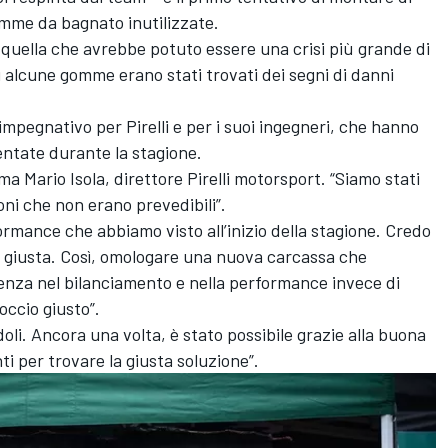
omme da bagnato inutilizzate.
di quella che avrebbe potuto essere una crisi più grande di
 alcune gomme erano stati trovati dei segni di danni
mpegnativo per Pirelli e per i suoi ingegneri, che hanno
sentate durante la stagione.
rma Mario Isola, direttore Pirelli motorsport. “Siamo stati
ioni che non erano prevedibili”.
ormance che abbiamo visto all’inizio della stagione. Credo
la giusta. Così, omologare una nuova carcassa che
enza nel bilanciamento e nella performance invece di
occio giusto”.
oli. Ancora una volta, è stato possibile grazie alla buona
ti per trovare la giusta soluzione”.