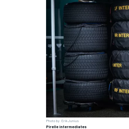
ENDURANCE/GT
Photo by: Erik Junius
Pirelle intermediates