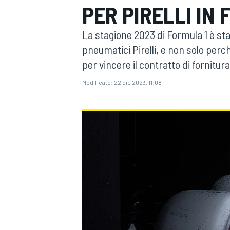
PER PIRELLI IN F
MOTOGP
WEC
La stagione 2023 di Formula 1 è sta
pneumatici Pirelli, e non solo pe
per vincere il contratto di fornitura
Modificato:
22 dic 2023, 11:08
WRC