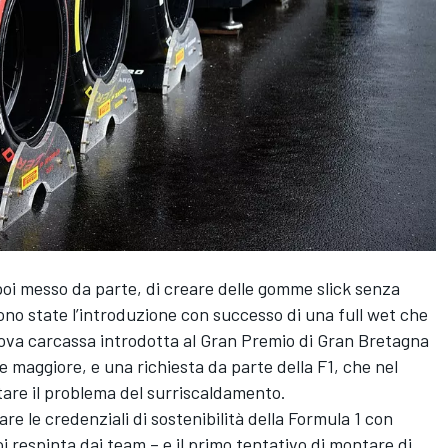
 poi messo da parte, di creare delle gomme slick senza
sono state l’introduzione con successo di una full wet che
va carcassa introdotta al Gran Premio di Gran Bretagna
maggiore, e una richiesta da parte della F1, che nel
ntare il problema del surriscaldamento.
are le credenziali di sostenibilità della Formula 1 con
i respinta dai team – e il primo tentativo di montare di