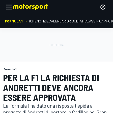
FORMULA 1
HOME
NOTIZIE
CALENDARIO
RISULTATI
CLASSIFICA
PHOT
Formula 1
PER LA F1 LA RICHIESTA DI
ANDRETTI DEVE ANCORA
ESSERE APPROVATA
La Formula 1 ha dato una risposta tiepida al
progetto di Andretti di portare la Cadillac nei Gran