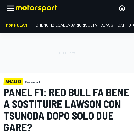
FORMULA 1
HOME
NOTIZIE
CALENDARIO
RISULTATI
CLASSIFICA
PHOT
ANALISI
Formula 1
PANEL F1: RED BULL FA BENE
A SOSTITUIRE LAWSON CON
TSUNODA DOPO SOLO DUE
GARE?