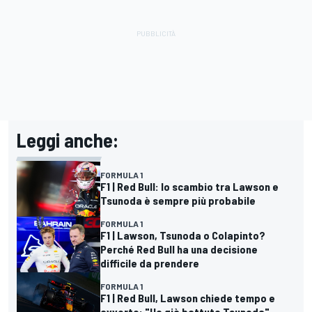
Leggi anche:
FORMULA 1
F1 | Red Bull: lo scambio tra Lawson e
Tsunoda è sempre più probabile
FORMULA 1
F1 | Lawson, Tsunoda o Colapinto?
Perché Red Bull ha una decisione
difficile da prendere
FORMULA 1
F1 | Red Bull, Lawson chiede tempo e
avverte: "Ho già battuto Tsunoda"