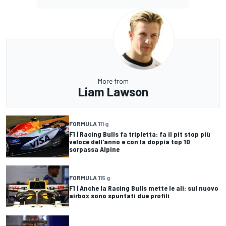
More from
Liam Lawson
FORMULA 1
11 g
F1 | Racing Bulls fa tripletta: fa il pit stop più
veloce dell'anno e con la doppia top 10
sorpassa Alpine
FORMULA 1
15 g
F1 | Anche la Racing Bulls mette le ali: sul nuovo
airbox sono spuntati due profili