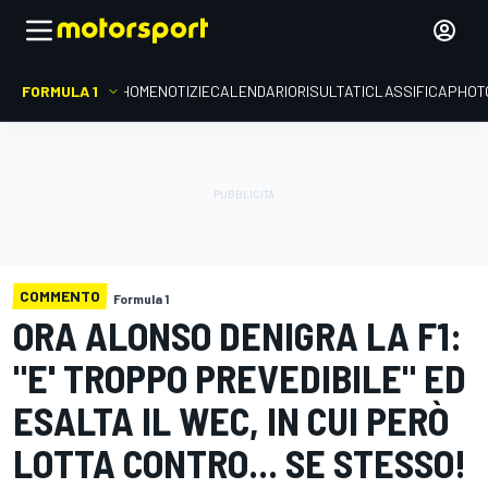
FORMULA 1
HOME
NOTIZIE
CALENDARIO
RISULTATI
CLASSIFICA
PHOT
COMMENTO
Formula 1
ORA ALONSO DENIGRA LA F1:
"E' TROPPO PREVEDIBILE" ED
ESALTA IL WEC, IN CUI PERÒ
LOTTA CONTRO... SE STESSO!