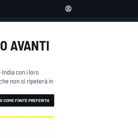
dei tuoi piloti preferiti
Fai sentire la tua voce
commentando l'articolo
ACCEDI
EDIZIONE
O AVANTI
ITALIA
ndia con i loro
che non si ripeterà in
I COME FONTE PREFERITA