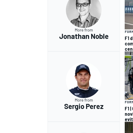
More from
FORM
Jonathan Noble
F1 d
com
cen
More from
FORM
Sergio Perez
F1 |
nov
evit