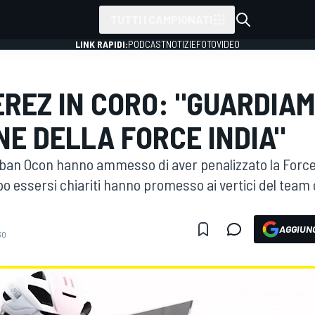
TUTTI I CAMPIONATI
LINK RAPIDI:
PODCAST
NOTIZIE
FOTO
VIDEO
EREZ IN CORO: "GUARDIAM
NE DELLA FORCE INDIA"
ban Ocon hanno ammesso di aver penalizzato la Force I
opo essersi chiariti hanno promesso ai vertici del team 
AGGIUNG
30