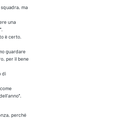
a squadra, ma
sere una
".
o è certo.
amo guardare
o, per il bene
 di
o come
dell'anno".
onza, perché