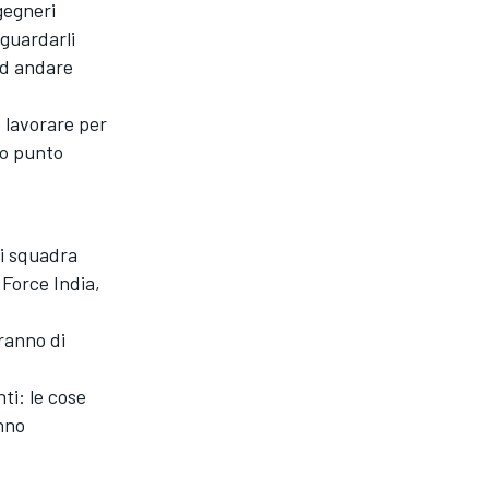
gegneri
iguardarli
 ed andare
 lavorare per
to punto
i squadra
 Force India,
ranno di
ti: le cose
nno