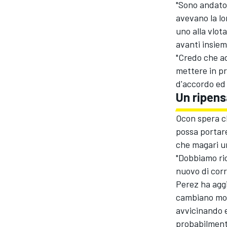
"Sono andato 
avevano la lo
uno alla vlot
avanti insiem
"Credo che ad
mettere in pr
d'accordo ed 
Un ripens
Ocon spera c
possa portare
che magari un
"Dobbiamo ric
nuovo di corr
ENDURANCE/GT
Perez ha aggi
cambiano molt
avvicinando 
probabilmente