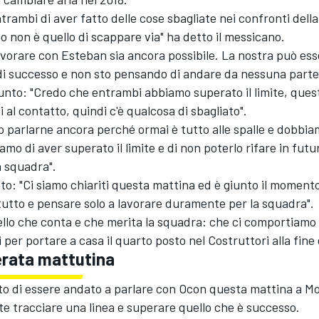
rambi di aver fatto delle cose sbagliate nei confronti dell
ivo non è quello di scappare via" ha detto il messicano.
vorare con Esteban sia ancora possibile. La nostra può es
di successo e non sto pensando di andare da nessuna parte
nto: "Credo che entrambi abbiamo superato il limite, quest
i al contatto, quindi c'è qualcosa di sbagliato".
o parlarne ancora perché ormai è tutto alle spalle e dobbi
amo di aver superato il limite e di non poterlo rifare in futur
a squadra".
to: "Ci siamo chiariti questa mattina ed è giunto il momento
utto e pensare solo a lavorare duramente per la squadra".
ello che conta e che merita la squadra: che ci comportiam
 per portare a casa il quarto posto nel Costruttori alla fine 
erata mattutina
to di essere andato a parlare con Ocon questa mattina a M
e tracciare una linea e superare quello che è successo.