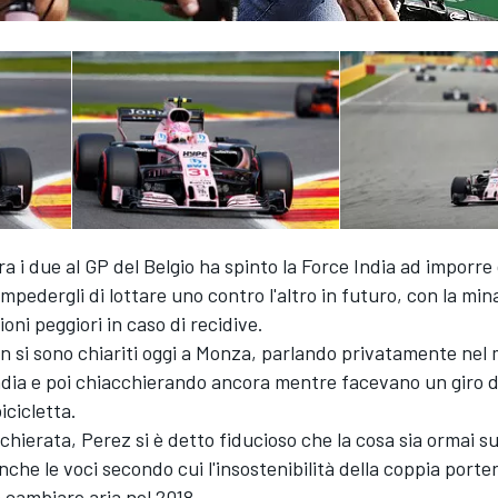
tra i due al GP del Belgio ha spinto la Force India ad imporre 
mpedergli di lottare uno contro l'altro in futuro, con la min
ioni peggiori in caso di recidive.
n si sono chiariti oggi a Monza, parlando privatamente ne
ndia e poi chiacchierando ancora mentre facevano un giro d
icicletta.
chierata, Perez si è detto fiducioso che la cosa sia ormai s
he le voci secondo cui l'insostenibilità della coppia port
 cambiare aria nel 2018.