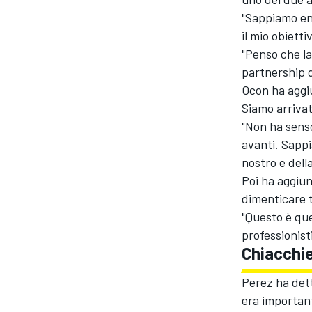
"Sappiamo ent
il mio obiett
"Penso che la
partnership 
Ocon ha aggiu
Siamo arrivat
"Non ha sens
avanti. Sappi
nostro e dell
Poi ha aggiun
dimenticare t
"Questo è qu
professionisti
Chiacchi
Perez ha det
era important