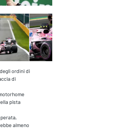
degli ordini di
accia di
l motorhome
ella pista
uperata,
erebbe almeno