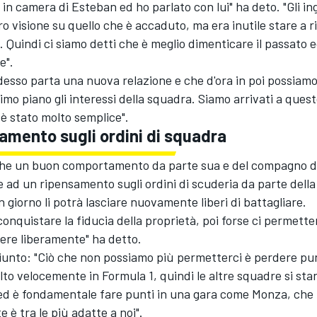
in camera di Esteban ed ho parlato con lui" ha deto. "Gli in
ro visione su quello che è accaduto, ma era inutile stare a r
a. Quindi ci siamo detti che è meglio dimenticare il passato
e".
esso parta una nuova relazione e che d'ora in poi possiamo
imo piano gli interessi della squadra. Siamo arrivati a ques
è stato molto semplice".
amento sugli ordini di squadra
he un buon comportamento da parte sua e del compagno d
 ad un ripensamento sugli ordini di scuderia da parte della
 giorno li potrà lasciare nuovamente liberi di battagliare.
onquistare la fiducia della proprietà, poi forse ci permette
ere liberamente" ha detto.
unto: "Ciò che non possiamo più permetterci è perdere pun
o velocemente in Formula 1, quindi le altre squadre si sta
ed è fondamentale fare punti in una gara come Monza, che
 è tra le più adatte a noi".