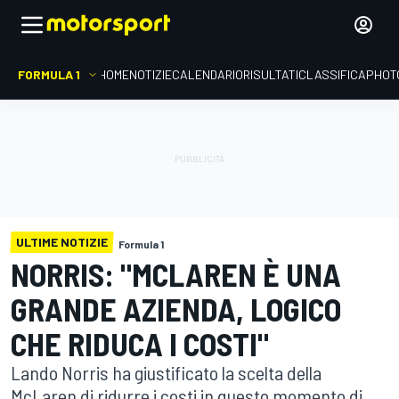
FORMULA 1
HOME
NOTIZIE
CALENDARIO
RISULTATI
CLASSIFICA
PHOT
ULTIME NOTIZIE
Formula 1
NORRIS: "MCLAREN È UNA
GRANDE AZIENDA, LOGICO
CHE RIDUCA I COSTI"
Lando Norris ha giustificato la scelta della
McLaren di ridurre i costi in questo momento di