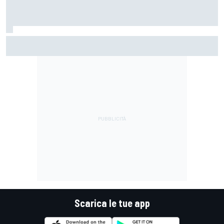
MotoGP | Márquez: "Calo gomma imprevisto, non credo che
con la media domani sarà meglio"
Scarica le tue app