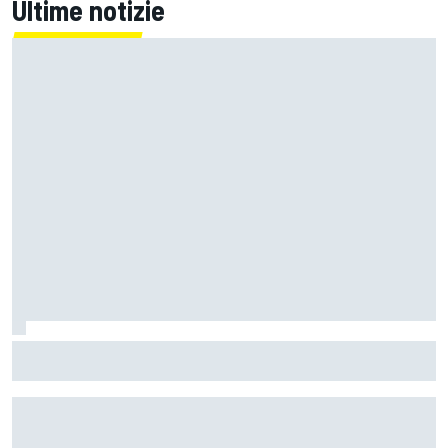
Ultime notizie
MotoGP | L'Aprilia fa il pieno nella Sprint di Silverstone, ora
non deve sprecare domenica