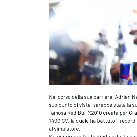
Nel corso della sua carriera, Adrian N
suo punto di vista, sarebbe stata la su
famosa Red Bull X2010 creata per Gran
1400 CV, la quale ha battuto il record
al simulatore.
MONOPOSTO
Ma per creare l'auto di F1 perfetta n