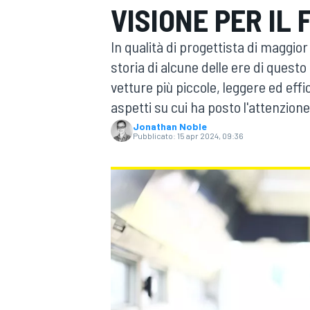
VISIONE PER IL
MOTOGP
WEC
In qualità di progettista di maggio
storia di alcune delle ere di quest
vetture più piccole, leggere ed effi
aspetti su cui ha posto l'attenzione.
Jonathan Noble
Pubblicato:
15 apr 2024, 09:36
WRC