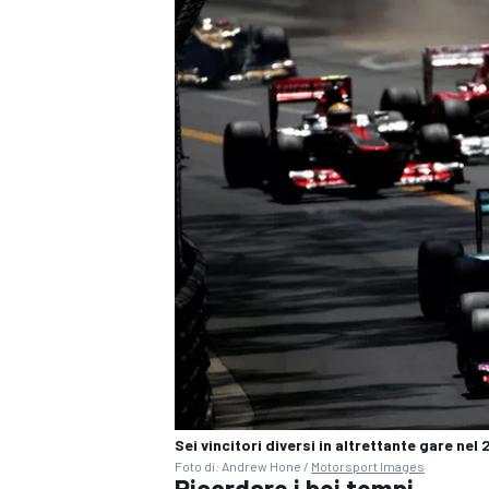
Sei vincitori diversi in altrettante gare ne
Foto di: Andrew Hone /
Motorsport Images
Ricordare i bei tempi