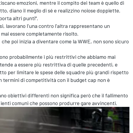
iscano emozioni, mentre il compito dei team è quello di
o, diano il meglio di sé e realizzino noiose doppiette.
orta altri punti".
isi, lavorano l'una contro l'altra rappresentano un
a mai essere completamente risolto.
e, che poi inizia a diventare come la WWE, non sono sicuro
 sono probabilmente i più restrittivi che abbiamo mai
ende a essere più restrittiva di quelle precedenti, e
otto per limitare le spese delle squadre più grandi rispetto
in termini di competitività con il budget cap non è
no obiettivi differenti non significa però che il fallimento
redienti comuni che possono produrre gare avvincenti.