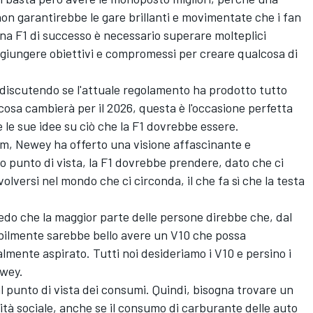
on garantirebbe le gare brillanti e movimentate che i fan
una F1 di successo è necessario superare molteplici
ggiungere obiettivi e compromessi per creare qualcosa di
a discutendo se l'attuale regolamento ha prodotto tutto
 cosa cambierà per il 2026, questa è l'occasione perfetta
e sue idee su ciò che la F1 dovrebbe essere.
om, Newey ha offerto una visione affascinante e
o punto di vista, la F1 dovrebbe prendere, dato che ci
olversi nel mondo che ci circonda, il che fa sì che la testa
redo che la maggior parte delle persone direbbe che, dal
abilmente sarebbe bello avere un V10 che possa
lmente aspirato. Tutti noi desideriamo i V10 e persino i
ewey.
l punto di vista dei consumi. Quindi, bisogna trovare un
lità sociale, anche se il consumo di carburante delle auto