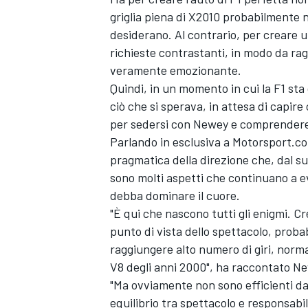
griglia piena di X2010 probabilmente n
desiderano. Al contrario, per creare 
richieste contrastanti, in modo da ra
veramente emozionante.
Quindi, in un momento in cui la F1 st
ciò che si sperava, in attesa di capire
per sedersi con Newey e comprendere l
Parlando in esclusiva a Motorsport.c
pragmatica della direzione che, dal su
sono molti aspetti che continuano a ev
debba dominare il cuore.
"È qui che nascono tutti gli enigmi. C
punto di vista dello spettacolo, prob
raggiungere alto numero di giri, norma
V8 degli anni 2000", ha raccontato N
"Ma ovviamente non sono efficienti da
equilibrio tra spettacolo e responsabi