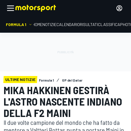
FORMULA 1
HOME
NOTIZIE
CALENDARIO
RISULTATI
CLASSIFICA
PHOT
ULTIME NOTIZIE
Formula 1
GP del Qatar
MIKA HAKKINEN GESTIRÀ
L'ASTRO NASCENTE INDIANO
DELLA F2 MAINI
Il due volte campione del mondo che ha fatto da
mentore a Valtteri Bottas punta a portare Maini in