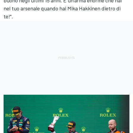
buono negli ultimi 15 anni. È un'arma enorme che hai
nel tuo arsenale quando hai Mika Hakkinen dietro di
te!".