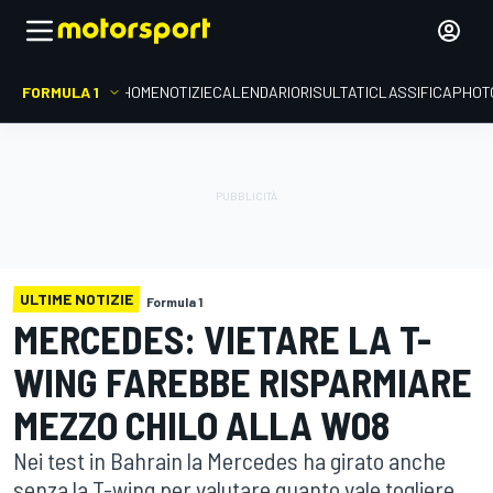
FORMULA 1
HOME
NOTIZIE
CALENDARIO
RISULTATI
CLASSIFICA
PHOT
ULTIME NOTIZIE
Formula 1
MERCEDES: VIETARE LA T-
WING FAREBBE RISPARMIARE
MEZZO CHILO ALLA W08
Nei test in Bahrain la Mercedes ha girato anche
senza la T-wing per valutare quanto vale togliere