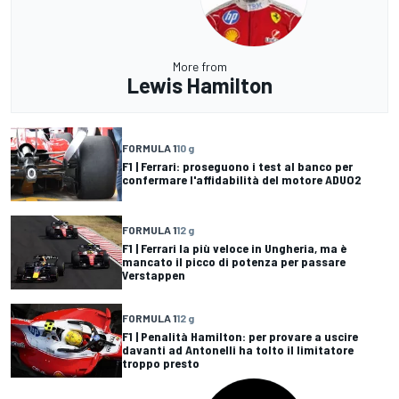
More from
Lewis Hamilton
FORMULA 1
10 g
F1 | Ferrari: proseguono i test al banco per
confermare l'affidabilità del motore ADUO2
FORMULA 1
12 g
F1 | Ferrari la più veloce in Ungheria, ma è
mancato il picco di potenza per passare
Verstappen
FORMULA 1
12 g
F1 | Penalità Hamilton: per provare a uscire
davanti ad Antonelli ha tolto il limitatore
troppo presto