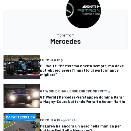
More from
Mercedes
FORMULA 1
2 g
F1 | Wolff: "Porteremo novità sempre, ma dove
potrebbero avere l’impatto di performance
migliore"
GT WORLD CHALLENGE EUROPE SPRINT
7 g
GT World | Mercedes-Verstappen domina Gara 1
a Magny-Cours battendo Ferrari e Aston Martin
CARATTERISTICA
FORMULA 1
9 ago 2024
McLaren ha ancora un asso nella manica per
battere Red Bull e Mercedes?