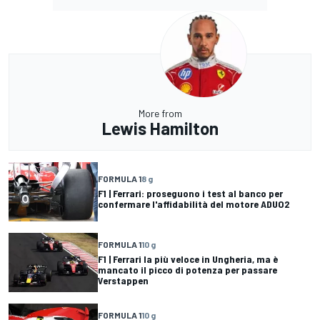
More from
Lewis Hamilton
FORMULA 1
8 g
F1 | Ferrari: proseguono i test al banco per
confermare l'affidabilità del motore ADUO2
FORMULA 1
10 g
F1 | Ferrari la più veloce in Ungheria, ma è
mancato il picco di potenza per passare
Verstappen
FORMULA 1
10 g