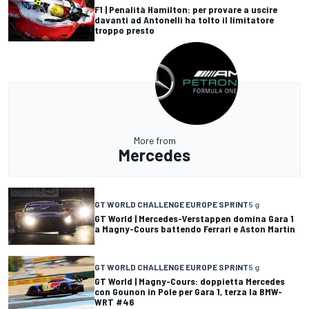
F1 | Penalità Hamilton: per provare a uscire
davanti ad Antonelli ha tolto il limitatore
troppo presto
More from
Mercedes
GT WORLD CHALLENGE EUROPE SPRINT
5 g
GT World | Mercedes-Verstappen domina Gara 1
a Magny-Cours battendo Ferrari e Aston Martin
GT WORLD CHALLENGE EUROPE SPRINT
5 g
GT World | Magny-Cours: doppietta Mercedes
con Gounon in Pole per Gara 1, terza la BMW-
WRT #46