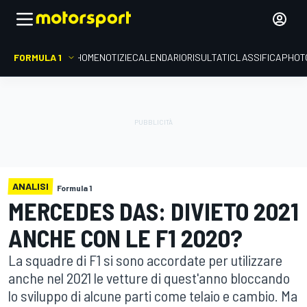
FORMULA 1
HOME
NOTIZIE
CALENDARIO
RISULTATI
CLASSIFICA
PHOT
ANALISI
Formula 1
MERCEDES DAS: DIVIETO 2021
ANCHE CON LE F1 2020?
La squadre di F1 si sono accordate per utilizzare
anche nel 2021 le vetture di quest'anno bloccando
lo sviluppo di alcune parti come telaio e cambio. Ma