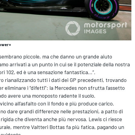
Power+
e sembrano piccole, ma che danno un grande aiuto
amo arrivati a un punto in cui se il potenziale della nostra
ori 102, ed è una sensazione fantastica…”.
iro rianalizzando tutti i dati dei GP precedenti, trovando
r eliminare i “difetti”: la Mercedes non sfrutta l’assetto
ndo avere una monoposto radente il suolo.
vicino all’asfalto con il fondo e più produce carico.
no dare grandi differenze nelle prestazioni, a patto di
rigida che diventa anche più nervosa. Lewis ci riesce
rale, mentre Valtteri Bottas fa più fatica, pagando un
ù evidente…