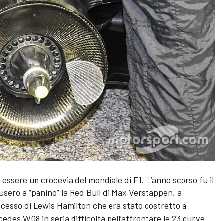
essere un crocevia del mondiale di F1. L’anno scorso fu il
iusero a “panino” la Red Bull di Max Verstappen, a
ccesso di Lewis Hamilton che era stato costretto a
cedes W08 in seria difficoltà nell’affrontare le 23 curve