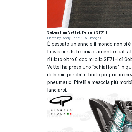
Sebastian Vettel, Ferrari SF71H
Photo by: Andy Hone / LAT Images
È passato un anno e il mondo non si è
Lewis con la freccia d’argento scattata
rifilato oltre 6 decimi alla SF71H di Se
Vettel ha preso uno “schiaffone” in qu
di lancio perché è finito proprio in me
pneumatici Pirelli a mescola più mor
lanciarsi.
ENDURANCE/GT