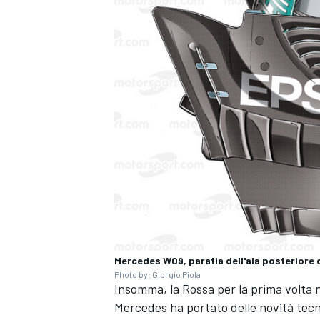
Mercedes W09, paratia dell'ala posteriore c
MONOMARCA
Photo by: Giorgio Piola
Insomma, la Rossa per la prima volta n
Mercedes ha portato delle novità tecn