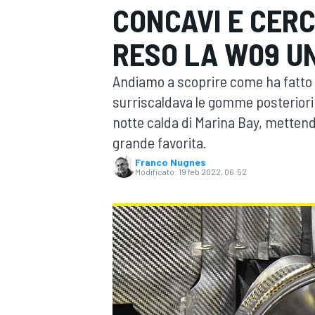
CONCAVI E CERC
MOTOGP
WEC
RESO LA W09 U
Andiamo a scoprire come ha fatto l
surriscaldava le gomme posteriori e
notte calda di Marina Bay, mettendo 
grande favorita.
Franco Nugnes
Modificato:
19 feb 2022, 06:52
WRC