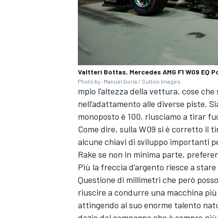
Valtteri Bottas, Mercedes AMG F1 W09 EQ 
Photo by: Manuel Goria / Sutton Images
mpio l’altezza della vettura, cose ch
nell’adattamento alle diverse piste. Si
monoposto è 100, riusciamo a tirar fu
Come dire, sulla W09 si è corretto il t
alcune chiavi di sviluppo importanti pe
Rake se non in minima parte, prefere
Più la freccia d’argento riesce a stare 
Questione di millimetri che però posso
riuscire a condurre una macchina più 
attingendo al suo enorme talento natu
dazio dal compagno che è sempre pi