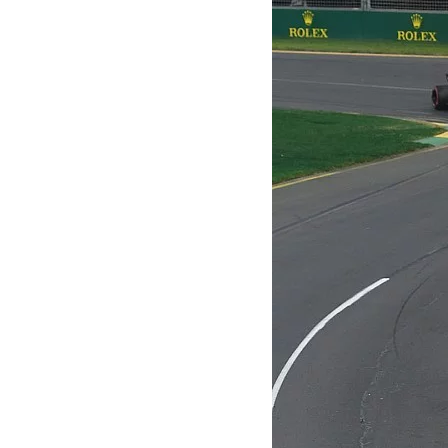
MOTOGP
WEC
WRC