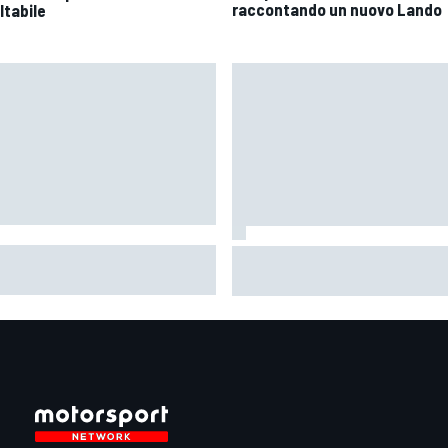
raccontando un nuovo Lando
ltabile
oGP | Pol Espargaro: "In linea
Un metro di altezza e 1.600 CV
rincipio vengo per una gara,
ecco la Bugatti Destrier
 vedremo cosa succederà
la prossima"