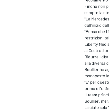
Finché non p
sempre la ste
"La Mercedes
dall'inizio de
"Penso che Li
restrizioni ta
Liberty Media
ai Costruttor
Ridurre i dist
alla diversa 
Boullier ha a
monoposto lot
"E’ per quest
primo e l'ulti
Il team princ
Boullier: mer
lasciate solo "