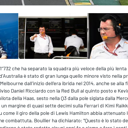
i 1”732 che ha separato la squadra più veloce della più lenta 
'Australia è stato di gran lunga quello minore visto nella p
 Melbourne dall'inizio dell'era ibrida nel 2014, anche se alla f
viso Daniel Ricciardo con la Red Bull al quinto posto e Kevi
lota della Haas, sesto nella Q3 dalla pole siglata dalla Merc
un margine di quasi sette decimi sulla Ferrari di Kimi Raik
u come il giro della pole di Lewis Hamilton abbia attenuato 
ne combattuta, Boullier ha dichiarato: "Questo è lo stato dell
dierno è stato redatto alcuni anni fa e siamo a fare i conti