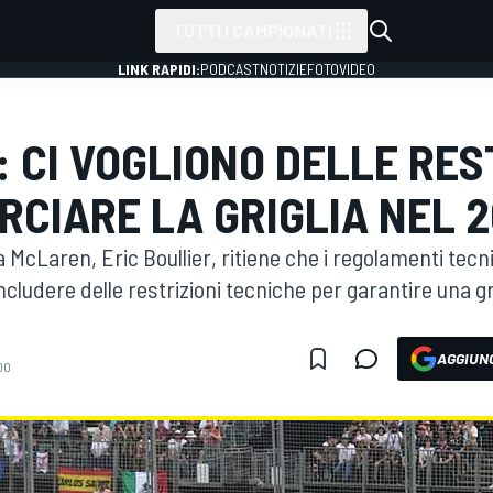
TUTTI I CAMPIONATI
LINK RAPIDI:
PODCAST
NOTIZIE
FOTO
VIDEO
 CI VOGLIONO DELLE RES
RCIARE LA GRIGLIA NEL 2
la McLaren, Eric Boullier, ritiene che i regolamenti tecn
ludere delle restrizioni tecniche per garantire una grig
AGGIUNG
00