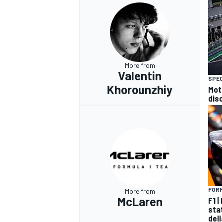
More from
Valentin
SPEC
Khorounzhiy
Mot
disc
FORM
More from
RALLY
McLaren
F1 
sta
del