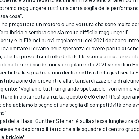
otremo raggiungere tutti una certa soglia delle performanc
ssa cosa”.
 ha progettato un motore e una vettura che sono molto com
ll'era ibrida e sembra che sia molto difficile raggiungerli”.
berty e la FIA nei nuovi regolamenti del 2021 debbano intro
li da limitare il divario nella speranza di avere parità di cond
, che ha preso il controllo della F.1 lo scorso anno, present
i di motori le basi del nuovo regolamento 2021 venerdì in Ba
acchi tra le squadre è uno degli obiettivi di chi gestisce la F
distribuzione dei proventi e alla standardizzazione di alcune
ggiunto: "Vogliamo tutti un grande spettacolo, vorremmo ve
tare in pista ruota a ruota, questo è ciò che i tifosi speran
o che abbiamo bisogno di una soglia di competitività che avvi
mo".
ipal della Haas, Gunther Steiner, è sulla stessa lunghezza d
anese ha deplorato il fatto che alle squadre di centro grup
le briciole".