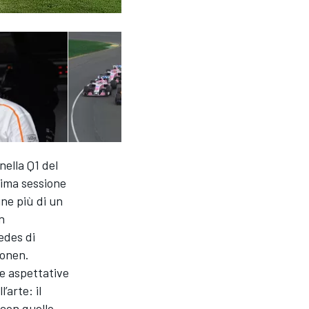
nella Q1 del
rima sessione
ine più di un
n
edes di
konen.
le aspettative
’arte: il
 con quello.