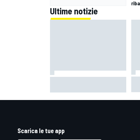
riba
Ultime notizie
Mot
Raúl Fernández e il suo rinnovo:
di p
"A volte è stata dura, ma ora
poi
qualche notte dormirò meglio"
nel
Scarica le tue app