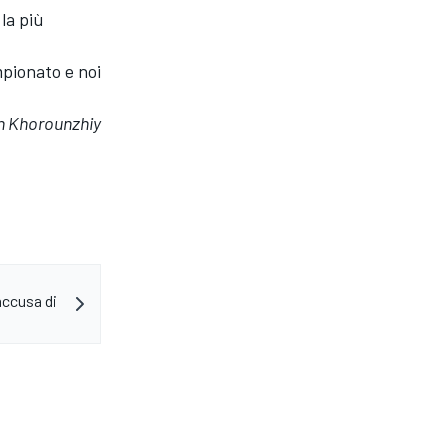
la più
mpionato e noi
in Khorounzhiy
accusa di