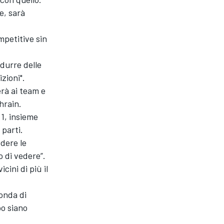
e, sarà
petitive sin
durre delle
izioni".
erà ai team e
hrain.
.1, insieme
 parti.
dere le
o di vedere”.
cini di più il
’onda di
po siano