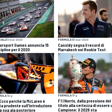
IALE
11 mar 2020
FORMULA E
1 mar 2020
orsport Games annuncia 15
Cassidy segna il record di
ipline per il 2020
Marrakech nei Rookie Test
FORMULA 1
7 g
ULA 1
2 g
F1 | Norris, dalla pressione del
| Ecco perché la McLaren è
titolo alla certezza di essere 
ta prudente sull'introduzione
Campione: il 2026 sta
la sua ala posteriore