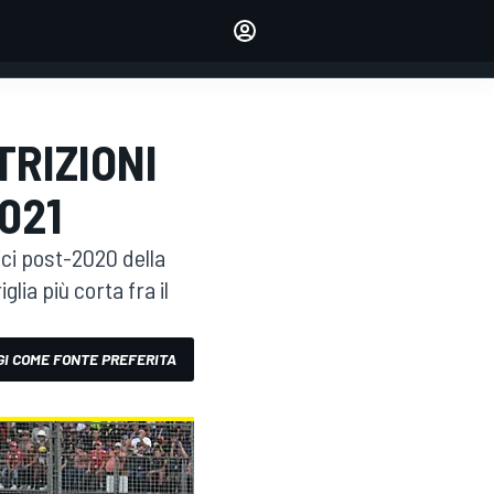
dei tuoi piloti preferiti
Fai sentire la tua voce
commentando l'articolo
ACCEDI
EDIZIONE
TRIZIONI
ITALIA
021
ici post-2020 della
lia più corta fra il
I COME FONTE PREFERITA