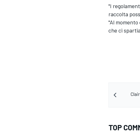
"I regolament
raccolta poss
"Al momento c
che ci spartia
Clai
ENDURANCE/GT
TOP COM