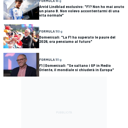
FORMULA 1
6 g
Arvid Lindblad esclusivo: "F1? Non ho mai avuto
un piano B. Non volevo accontentarmi di una
vita normale"
FORMULA 1
10 g
Domenicali: "La F1 ha superato le paure del
2026, ora pensiamo al futuro"
FORMULA 1
11 g
F1 | Domenicali: "Se saltano i GP in Medio
Oriente, il mondiale si chiuderà in Europa"