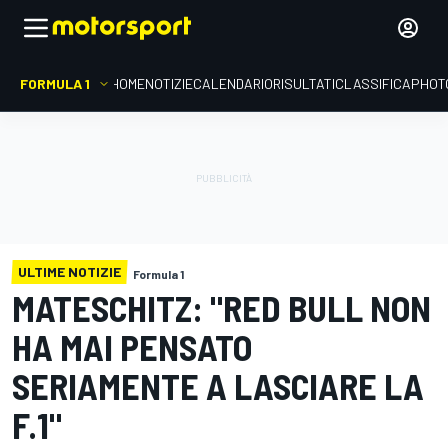
FORMULA 1
HOME
NOTIZIE
CALENDARIO
RISULTATI
CLASSIFICA
PHOT
ULTIME NOTIZIE
Formula 1
MATESCHITZ: "RED BULL NON
HA MAI PENSATO
SERIAMENTE A LASCIARE LA
F.1"